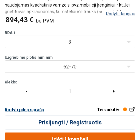
naudojamas kvadratinis vamzdis, pvz.
mobilieji įrenginiai ir kt.
Jei
griebtuvas apkraunamas, kumšteliai išsitrauks į šoną ir įsikibs į
Rodyti daugiau
kvadratinio vamzdžio šonus.
894,43 €
be PVM
Savybės:
Dėl kompaktiškos konstrukcijos griebtuvas neuž
RDA
t
3
Užgriebimo plotis
mm
mm
62-70
Kiekis:
Rodyti pilną sąrašą
Teiraukitės
Prisijungti / Registruotis
Įdėti į krepšelį