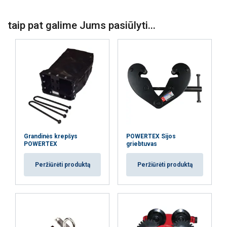
Pastaba:
Dėmesio:
taip pat galime Jums pasiūlyti...
Grandinės krepšys
POWERTEX Sijos
POWERTEX
griebtuvas
Peržiūrėti produktą
Peržiūrėti produktą
Ši svetainė naudoja slapukus
Naudojame slapukus siekdami
LITHUANIAN
suasmeninti turinį, skelbimus ir analizuoti
ENGLISH TRANSLATION
srautą. Taip pat dalijamės informacija apie