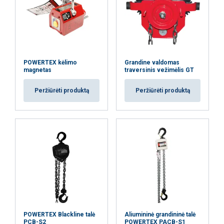
jūsų naudojimąsi mūsų svetaine su mūsų
reklamos ir analizės partneriais, kurie gali
ją sujungti su kita informacija, kurią jiems
pateikėte arba kurią jie surinko, kai
naudojatės jų paslaugomis.
Privatumo
POWERTEX kėlimo
Grandine valdomas
politika
magnetas
traversinis vežimėlis GT
Būtinieji
Veikimą
Tiksliniai
Peržiūrėti produktą
Peržiūrėti produktą
gerinantys
Funkciniai
Neklasifikuojami
AŠ SUTINKU
POWERTEX Blackline talė
Aliumininė grandininė talė
AŠ NESUTINKU
PCB-S2
POWERTEX PACB-S1