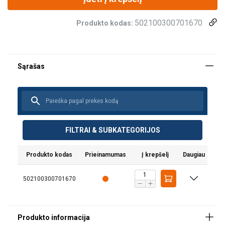
502100300701670
Produkto kodas:
Vertikaliam konstrukcijų kėlimui ir transportavimui, kur kaip
rėmas naudojamas kvadratinis vamzdis, pvz.
mobilieji
įrenginiai ir kt.
Jei griebtuvas apkraunamas, kumšteliai
išsitrauks į šoną ir įsikibs į kvadratinio vamzdžio šonus.
Dėl kompaktiškos konstrukcijos griebtuvas neužims
daugiau vietos nei kvadratinio vamzdžio matmenys
Įrengtas šarnyrinė kėlimo kilpa, užtikrinantis didesnį
FILTRAI & SUBKATEGORIJOS
kėlimo lankstumą (maks. 30o)
Standartiškai su 2 aukšto sukibimo ašimis, kad
suspaudimo jėga būtų ypač galinga
Produkto kodas
Prieinamumas
Į krepšelį
Daugiau
Specialus fiksavimo įrenginys užtikrina saugų ir
lengvą naudojimą
502100300701670
Lengvas, kad būtų patogu naudoti
Žymėjimas: