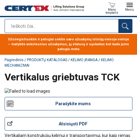
Mano
Meniu
krepšelis
Paieška
Produktas buvo pridėtas prie jūsų užklausos
Užsiregistruokite ir patogiai sekite savo užsakymų istoriją vienoje vietoje
– matykite ankstesnius užsakymus, jų statusą ir sąskaitas bet kada jums
patogiu metu
Pagrindinis
/
PRODUKTŲ KATALOGAS
/
KĖLIMO ĮRANGA
/
KĖLIMO
MECHANIZMAI
Vertikalus griebtuvas TCK
Parašykite mums
Atsisiųsti PDF
Vertikaliam konstrukcijų kėlimui ir transportavimui, kur kaip rėmas