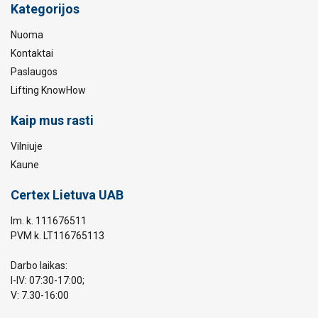
Kategorijos
Nuoma
Kontaktai
Paslaugos
Lifting KnowHow
Kaip mus rasti
Vilniuje
Kaune
Certex Lietuva UAB
Im. k. 111676511
PVM k. LT116765113
Darbo laikas:
I-IV: 07:30-17:00;
V: 7.30-16:00