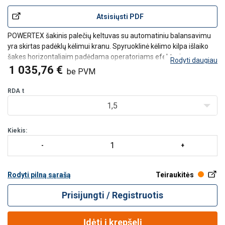
Atsisiųsti PDF
POWERTEX šakinis palečių keltuvas su automatiniu balansavimu
yra skirtas padėklų kėlimui kranu. Spyruoklinė kėlimo kilpa išlaiko
šakes horizontaliaim padėdama operatoriams efektyviau
Rodyti daugiau
pozicionuoti krovinius.
1 035,76 €
be PVM
Šis šakinis palečių keltuvas užtikrina kontroliuojamą ir nuspėjamą
padėklų kėlim
RDA
t
1,5
Kiekis:
Rodyti pilną sąrašą
Teiraukitės
Prisijungti / Registruotis
Įdėti į krepšelį