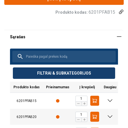
6201PFAB15
Produkto kodas:
FILTRAI & SUBKATEGORIJOS
Vartotojo vadovas
Produkto kodas
Prieinamumas
Į krepšelį
Daugiau
Powertex-Pallet-Fork-PFAB-User-Manual-ML-
6201PFAB15
20260119.pdf
6201PFAB20
Produkto dokumentai