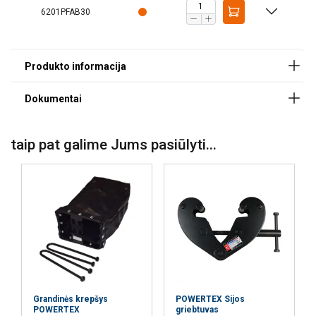
6201PFAB30
Powertex-Pallet-Fork-PFAB-DoC-ML-20260101.pdf
Papildomi dokumentai
Powertex-Pallet-Fork-PFAB-Assembly-Instruction-
EN-20251027.pdf
taip pat galime Jums pasiūlyti...
Grandinės krepšys
POWERTEX Sijos
POWERTEX
griebtuvas