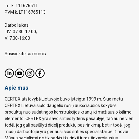
Im. k. 111676511
PVM k. LT116765113
Darbo laikas:
I-IV: 07:30-17:00;
V: 7.30-16:00
Susisiekite su mumis
Apie mus
CERTEX atstovybė Lietuvoje buvo įsteigta 1999 m. Šiuo metu
CERTEX Lietuva siūlo daugelio rūšių aukščiausios kokybės
produktų nuo sudėtingos konstrukcijos kranų iki mažiausio kėlimo
elemento. CERTEX yra savo srities lyderis pasaulyje, tačiau ne vien
todėl, jog gali pasiūlyti didelį produktų pasirinkimą, bet ir todėl, jog
mūsų darbuotojai yra geriausi šios srities specialistai bei žinovai.
Mūsų specialistai ne tik padės išsirinkti jums tinkamiausius