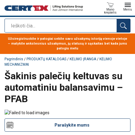
Mano
Meniu
krepšelis
Paieška
Produktas buvo pridėtas prie jūsų užklausos
Užsiregistruokite ir patogiai sekite savo užsakymų istoriją vienoje vietoje
– matykite ankstesnius užsakymus, jų statusą ir sąskaitas bet kada jums
patogiu metu
Pagrindinis
/
PRODUKTŲ KATALOGAS
/
KĖLIMO ĮRANGA
/
KĖLIMO
MECHANIZMAI
Šakinis palečių keltuvas su
automatiniu balansavimu –
PFAB
Parašykite mums