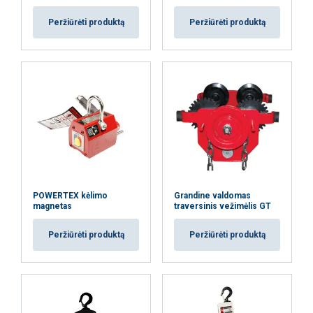
Peržiūrėti produktą
Peržiūrėti produktą
Savybės:
Medžiaga:
Žymėjimas:
Temperatūros diapazonas:
Padengimas:
Standartas:
Pastaba:
Atsargos koeficientas:
POWERTEX kėlimo
Grandine valdomas
magnetas
traversinis vežimėlis GT
Peržiūrėti produktą
Peržiūrėti produktą