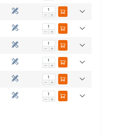
aip pat dalijamės
LITHUANIAN
eriais, kurie gali
ENGLISH TRANSLATION
dojatės jų
eklasifikuojami