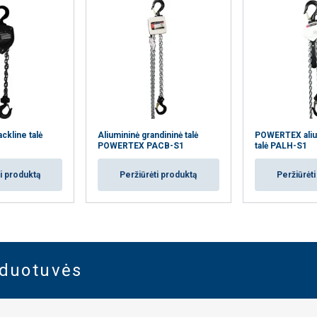
kline talė
Aliumininė grandininė talė
POWERTEX alium
POWERTEX PACB-S1
talė PALH-S1
i produktą
Peržiūrėti produktą
Peržiūrėt
rduotuvės