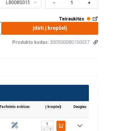
LB008S015
Teiraukitės
Įdėti į krepšelį
Produkto kodas:
500500080150037
pačiomis sunkiausiomis sąlygomis.
ga nuo perkrovos.
Techninis eskizas
Į krepšelį
Daugiau
, pagal standartą DIN EN 818-7.