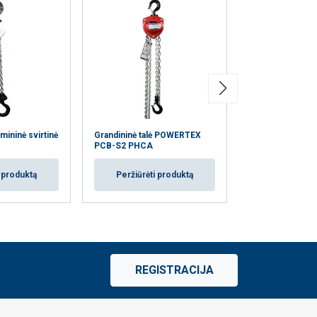
ininė svirtinė
Grandininė talė POWERTEX
Svirtinė talė P
PCB-S2 PHCA
S2 PHCA
i produktą
Peržiūrėti produktą
Peržiūrėti
REGISTRACIJA