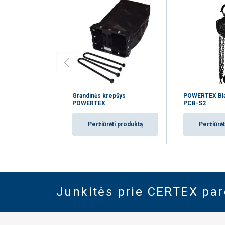
Grandinės krepšys
POWERTEX Blac
POWERTEX
PCB-S2
Peržiūrėti produktą
Peržiūrėt
Junkitės prie CERTEX pa