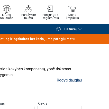
Lifting
Parašykite
Prisijungti /
Mano
Solutions
mums
Registruotis
krepšelis
Lietuvių
Tęsti naršymą
Tęsti pirkimą
statusą ir sąskaitas bet kada jums patogiu metu
ausios kokybės komponentų, ypač tinkamas
lygomis.
Rodyti daugiau
iu laisvos eigos grandinės reguliavimo
.
pas
Kiekis: