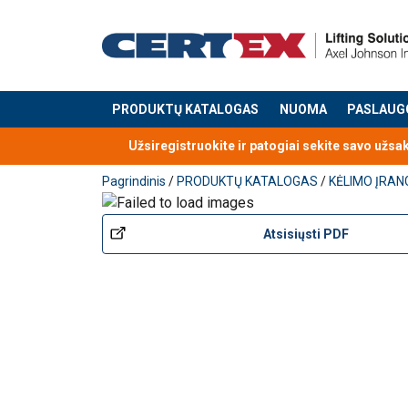
PRODUKTŲ KATALOGAS
NUOMA
PASLAUG
Produktas buvo pridėtas prie jūsų užklausos
Užsiregistruokite ir patogiai sekite savo užsa
Pagrindinis
/
PRODUKTŲ KATALOGAS
/
KĖLIMO ĮRAN
Atsisiųsti PDF