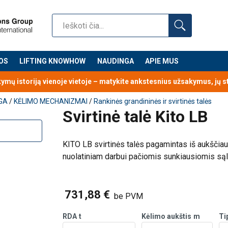
OS
LIFTING KNOWHOW
NAUDINGA
APIE MUS
kymų istoriją vienoje vietoje – matykite ankstesnius užsakymus, jų 
GA
/
KĖLIMO MECHANIZMAI
/
Rankinės grandininės ir svirtinės talės
Svirtinė talė Kito LB
KITO LB svirtinės talės pagamintas iš aukšči
nuolatiniam darbui pačiomis sunkiausiomis są
Savybės:
731,88 €
Standartiškai komplektuojamas su unikal
be PVM
mechanizmu ir su apsauga nuo perkrovos
RDA
t
Kėlimo aukštis
m
Ti
Tvirta ir ergonomiška