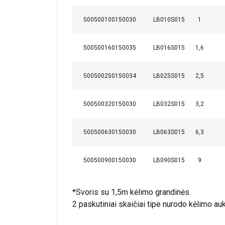
500500100150030
LB010S015
1
Frikcinė sankaba
Perkrovos signalas
500500160150035
LB016S015
1,6
Laivų statyklos kabliai
500500250150034
LB025S015
2,5
Be laisvos eigos mechanizmo
Medžiaga:
500500320150030
LB032S015
3,2
Žymėjimas:
Padengimas:
Ši svetainė
500500630150030
LB063S015
6,3
Standartas:
Dėmesio:
Naudojame slapuku
informacija apie 
500500900150030
LB090S015
9
Atsargos koeficientas:
ją sujungti su kit
paslaugomis.
Pri
*Svoris su 1,5m kėlimo grandinės.
2 paskutiniai skaičiai tipe nurodo kėlimo auk
Būtinieji