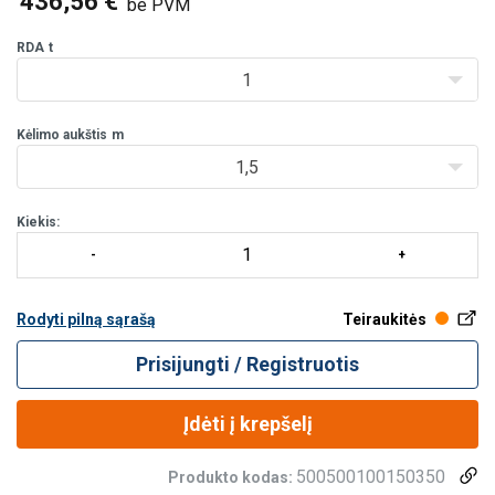
436,56 €
be PVM
tempiamuoju stiprumu (EN 818/7).
Kompaktiška konstrukcija ir labai mažas savasis svoris.
RDA
t
Patikimas savaime užs
1
Kėlimo aukštis
m
1,5
Kiekis:
Rodyti pilną sąrašą
Teiraukitės
Prisijungti / Registruotis
Įdėti į krepšelį
500500100150350
Produkto kodas: