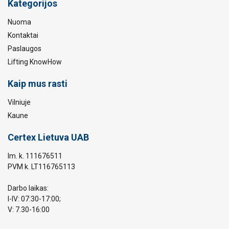
Kategorijos
Nuoma
Kontaktai
Paslaugos
Lifting KnowHow
Kaip mus rasti
Vilniuje
Kaune
Certex Lietuva UAB
Im. k. 111676511
PVM k. LT116765113
Darbo laikas:
I-IV: 07:30-17:00;
V: 7.30-16:00