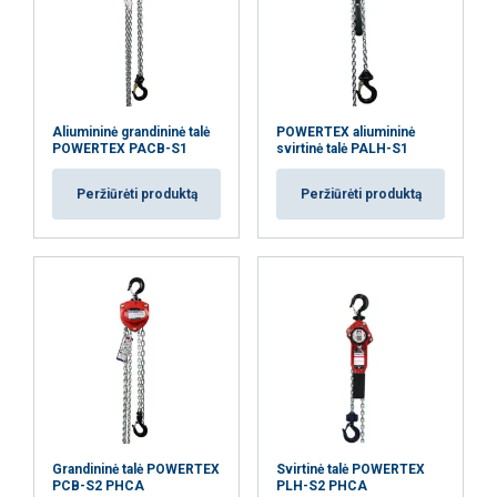
Funkciniai
Neklasifikuojami
Aliumininė grandininė talė
POWERTEX aliumininė
POWERTEX PACB-S1
svirtinė talė PALH-S1
AŠ SUTINKU
Peržiūrėti produktą
Peržiūrėti produktą
AŠ NESUTINKU
PARODYTI DETALIAU
Grandininė talė POWERTEX
Svirtinė talė POWERTEX
PCB-S2 PHCA
PLH-S2 PHCA