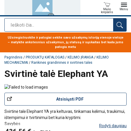
Mano
Meniu
krepšelis
Paieška
Produktas buvo pridėtas prie jūsų užklausos
Užsiregistruokite ir patogiai sekite savo užsakymų istoriją vienoje vietoje
– matykite ankstesnius užsakymus, jų statusą ir sąskaitas bet kada jums
patogiu metu
Pagrindinis
/
PRODUKTŲ KATALOGAS
/
KĖLIMO ĮRANGA
/
KĖLIMO
MECHANIZMAI
/
Rankinės grandininės ir svirtinės talės
Svirtinė talė Elephant YA
Atsisiųsti PDF
Svirtinė talė Elephant YA yra keltuvas, tinkamas kėlimui, traukimui,
ištempimui ir tvirtinimui bet kuria kryptimi.
Savybės
Rodyti daugiau
10 klasės cinkuota kėlimo grandinė, pasižyminti dideliu