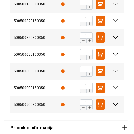
500500160300350
Svirtinė talė Elephant YA yra keltuvas, tinkamas kėlimui,
500500320150350
traukimui, ištempimui ir tvirtinimui bet kuria kryptimi.
500500320300350
10 klasės cinkuota kėlimo grandinė, pasižyminti
dideliu tempiamuoju stiprumu (EN 818/7).
500500630150350
Kompaktiška konstrukcija ir labai mažas savasis
svoris.
500500630300350
Patikimas savaime užsifiksuojantis stabdys, kuris
išlaikys krovinį reikiamame aukštyje.
Kabliai su apsauginiais skląsčiais.
500500900150350
Perkrovos atveju kabliai palaipsniui sulinks ir staiga
nenulūš.
Patentuota grandinės kreipiančioji.
500500900300350
Dviguba spyruoklė ant kiekvieno fiksatoriaus
papildomam saugumui.