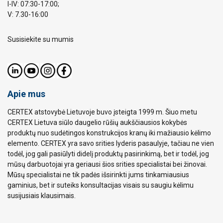
I-IV: 07:30-17:00;
V: 7.30-16:00
Susisiekite su mumis
Apie mus
CERTEX atstovybė Lietuvoje buvo įsteigta 1999 m. Šiuo metu
CERTEX Lietuva siūlo daugelio rūšių aukščiausios kokybės
produktų nuo sudėtingos konstrukcijos kranų iki mažiausio kėlimo
elemento. CERTEX yra savo srities lyderis pasaulyje, tačiau ne vien
todėl, jog gali pasiūlyti didelį produktų pasirinkimą, bet ir todėl, jog
mūsų darbuotojai yra geriausi šios srities specialistai bei žinovai.
Mūsų specialistai ne tik padės išsirinkti jums tinkamiausius
gaminius, bet ir suteiks konsultacijas visais su saugiu kėlimu
susijusiais klausimais.