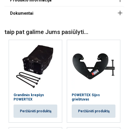
cinkuota apdaila 6–8 mikronai (EV)
2 sluoksniai dažų (2L)
304 klasės nerūdijantis plienas (SST304)
2 būgnų skyriai (2D)
laisvas išviniojimas ruošiantis traukimui (FS)
taip pat galime Jums pasiūlyti...
ATEX sertifikuota 2 ir 22 zonos (EX)
Medžiaga:
Žymėjimas:
Temperatūros diapazonas:
Padengimas:
Standartas:
Pastaba:
Grandinės krepšys
POWERTEX Sijos
POWERTEX
griebtuvas
Atsargos koeficientas:
Peržiūrėti produktą
Peržiūrėti produktą