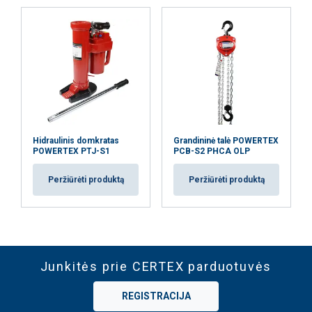
Hidraulinis domkratas
Grandininė talė POWERTEX
POWERTEX PTJ-S1
PCB-S2 PHCA OLP
Peržiūrėti produktą
Peržiūrėti produktą
Junkitės prie CERTEX parduotuvės
REGISTRACIJA