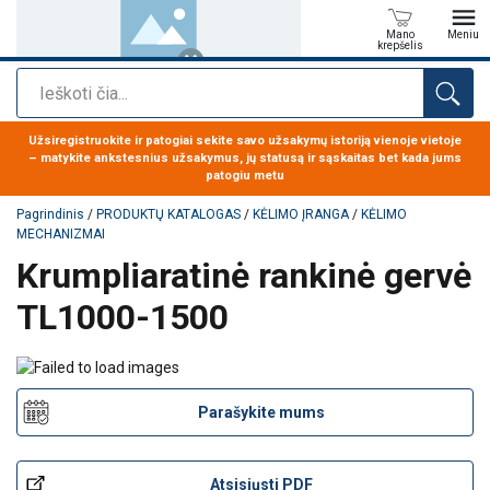
Mano
Meniu
krepšelis
Paieška
Produktas buvo pridėtas prie jūsų užklausos
Užsiregistruokite ir patogiai sekite savo užsakymų istoriją vienoje vietoje
– matykite ankstesnius užsakymus, jų statusą ir sąskaitas bet kada jums
patogiu metu
Pagrindinis
/
PRODUKTŲ KATALOGAS
/
KĖLIMO ĮRANGA
/
KĖLIMO
MECHANIZMAI
Krumpliaratinė rankinė gervė
TL1000-1500
Parašykite mums
Atsisiųsti PDF