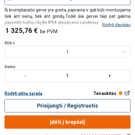
Ši krumpliaračio gervė yra greita, paprasta ir gali būti montuojama
tiek ant sienų, tiek ant grindų.
Todėl šiai gervei taip pat galima
pasirinkti tuščią ritę.
Be IP54 atsparumo vandeniui, ši gervė taip pat
Rodyti daugiau
yra iš nerūdijančio plieno 304.
1 325,76 €
be PVM
tvirta ir saugi tiek kelti, tiek ir traukti gervė
a
RDA
t
1
Kiekis:
Rodyti pilną sąrašą
Teiraukitės
Prisijungti / Registruotis
Įdėti į krepšelį