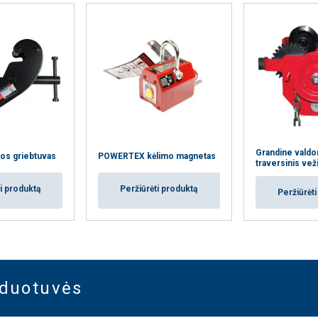
Grandine vald
os griebtuvas
POWERTEX kėlimo magnetas
traversinis vež
i produktą
Peržiūrėti produktą
Peržiūrėt
rduotuvės