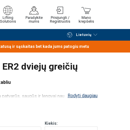
Lifting
Parašykite
Prisijungti /
Mano
Solutions
mums
Registruotis
krepšelis
Lietuvių
Tęsti naršymą
Tęsti pirkimą
statusą ir sąskaitas bet kada jums patogiu metu
O ER2 dviejų greičių
kabliu
Rodyti daugiau
ra patvarūs, saugūs ir lengvai naudojami.
Jis turi
liuminio išlietą korpusą, elektromagnetinį stabdį ir
Kiekis: