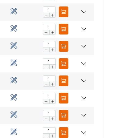
283
27
113
106
283
27
113
106
283
27
113
106
335
31
129
118
335
31
129
118
384,5
34
160,5
137,5
384,5
39
160,5
137,5
384,5
39
160,5
137,5
aip pat dalijamės
LITHUANIAN
eriais, kurie gali
437,5
39
173,5
142,5
ENGLISH TRANSLATION
dojatės jų
397
44
216
82
439
47
231,5
84,5
eklasifikuojami