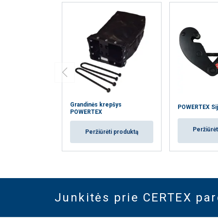
Grandinės krepšys
POWERTEX Sij
POWERTEX
Peržiūrėt
Peržiūrėti produktą
Junkitės prie CERTEX pa