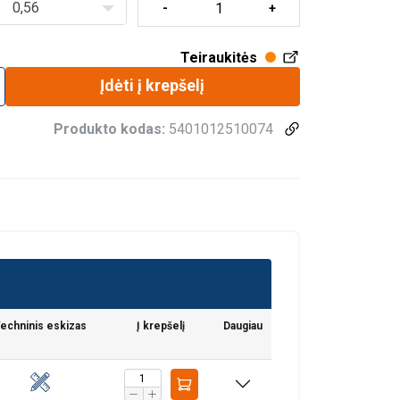
0,56
Teiraukitės
Įdėti į krepšelį
Produkto kodas:
5401012510074
ba viršutinę tvirtinimo kilpą, aliuminio išlietą
f
g
h
i
mm
mm
mm
mm
echninis eskizas
Į krepšelį
Daugiau
284
27
99
117
284
27
99
117