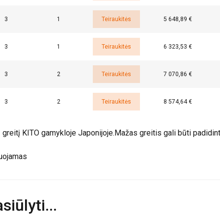
3
1
Teiraukitės
5 648,89 €
3
1
Teiraukitės
6 323,53 €
ETALIAU
AŠ NESUTINKU
3
2
Teiraukitės
7 070,86 €
3
2
Teiraukitės
8 574,64 €
ą greitį KITO gamykloje Japonijoje.
Mažas greitis gali būti padidin
iuojamas
iūlyti...