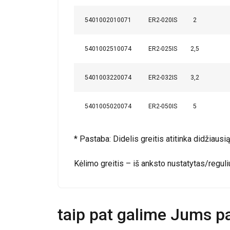
5401002010071
ER2-020IS
2
5401002510074
ER2-025IS
2,5
PARODYTI D
5401003220074
ER2-032IS
3,2
5401005020074
ER2-050IS
5
*
Pastaba: Didelis greitis atitinka didžiausi
Kėlimo greitis – iš anksto nustatytas/regul
taip pat galime Jums pas