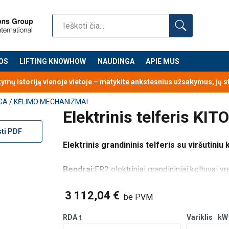
OS
LIFTING KNOWHOW
NAUDINGA
APIE MUS
kymų istoriją vienoje vietoje – matykite ankstesnius užsakymus, jų 
GA
/
KĖLIMO MECHANIZMAI
Elektrinis telferis KIT
sti PDF
Elektrinis grandininis telferis su viršutiniu 
Bendrai:
ER2 elektriniai grandininiai keltuvai y
viršutinį kablį arba viršutinę tvirtinimo kilpą, a
drobinį grandinės krepšį.
3 112,04 €
Keliamoji
be PVM
RDA
t
Variklis
kW