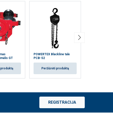
omas
POWERTEX Blackline talė
Aliumininė grandi
imėlis GT
PCB-S2
POWERTEX PAC
i produktą
Peržiūrėti produktą
Peržiūrėti
REGISTRACIJA