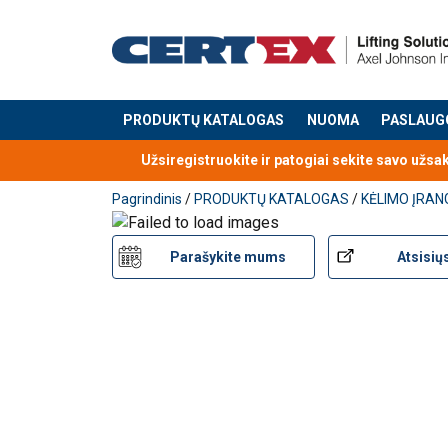
PRODUKTŲ KATALOGAS
NUOMA
PASLAUG
Produktas buvo pridėtas prie jūsų užklausos
Užsiregistruokite ir patogiai sekite savo užsa
Pagrindinis
/
PRODUKTŲ KATALOGAS
/
KĖLIMO ĮRAN
Parašykite mums
Atsisių