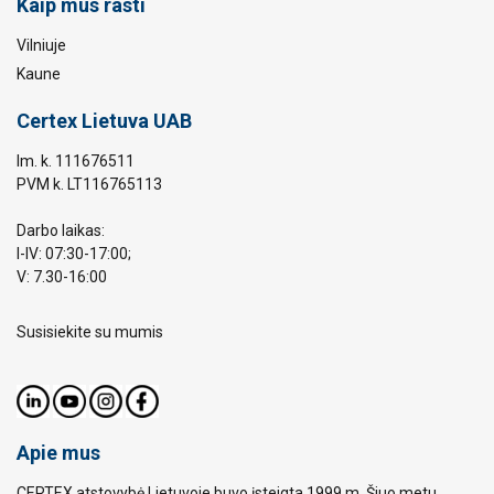
Kaip mus rasti
Vilniuje
Kaune
Certex Lietuva UAB
Im. k. 111676511
PVM k. LT116765113
Darbo laikas:
I-IV: 07:30-17:00;
V: 7.30-16:00
Susisiekite su mumis
Apie mus
CERTEX atstovybė Lietuvoje buvo įsteigta 1999 m. Šiuo metu