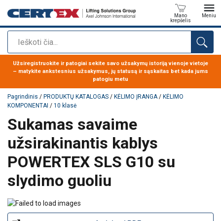
Mano
Meniu
krepšelis
Paieška
Produktas buvo pridėtas prie jūsų užklausos
Užsiregistruokite ir patogiai sekite savo užsakymų istoriją vienoje vietoje
– matykite ankstesnius užsakymus, jų statusą ir sąskaitas bet kada jums
patogiu metu
Pagrindinis
/
PRODUKTŲ KATALOGAS
/
KĖLIMO ĮRANGA
/
KĖLIMO
KOMPONENTAI
/
10 klasė
Sukamas savaime
užsirakinantis kablys
POWERTEX SLS G10 su
slydimo guoliu