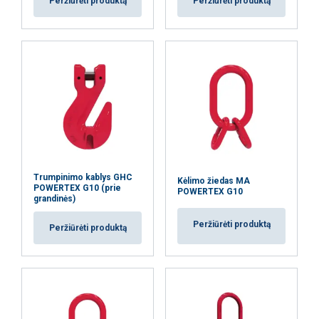
Peržiūrėti produktą
Peržiūrėti produktą
Atsargos koeficientas:
Klasė:
AŠ SUTINKU
AŠ NESUTINKU
PARODYTI DETALIAU
Trumpinimo kablys GHC
Kėlimo žiedas MA
POWERTEX G10 (prie
POWERTEX G10
grandinės)
Peržiūrėti produktą
Peržiūrėti produktą