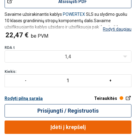
Atsisiųsti PDF
Savaime užsirakinantis kablys
POWERTEX
SLS
su slydimo guoliu
10 klasės grandininių stropų komponentų dalis.
Savaime
užsifiksuojantis kablys užsidaro ir užsifiksuoja pakėlus, todėl yra
Rodyti daugiau
saugus naudoti kėlimo kablys.
Kablį galima atidaryti paspaudus
22,47 €
be PVM
užpakalinėje dalyje esantį užraktą.
Užrakto
RDA
t
1,4
Kiekis:
Rodyti pilną sąrašą
Teiraukitės
Prisijungti / Registruotis
Įdėti į krepšelį