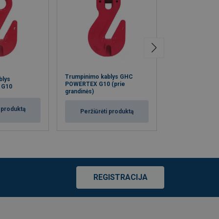
Trumpinimo kablys GHC
blys
Kėlimo žiedas
POWERTEX G10 (prie
 G10
G10
grandinės)
i produktą
Peržiūrėti
Peržiūrėti produktą
REGISTRACIJA