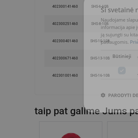
402300141460
SHS-6-10B
Ši svetainė
Naudojame slapuku
402300251460
SHS-8-10B
informacija apie 
ją sujungti su kit
paslaugomis.
Pri
402300401460
SHS-10-10B
Būtinieji
402300671460
SHS-13-10B
402301001460
SHS-16-10B
PARODYTI D
taip pat galime Jums pas