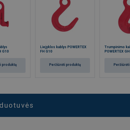
ablys
Liejyklos kablys POWERTEX
Trumpinimo ka
H G10
FH G10
POWERTEX GH
i produktą
Peržiūrėti produktą
Peržiūrėt
rduotuvės