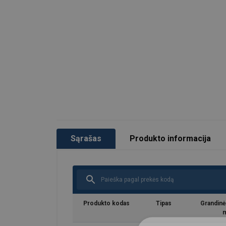
Visiškas atsekamumas pagal partijos n
Visuose komponentuose nėra chromo 
Galimos atsarginės dalys
POWERTEX 2.2 sertifikatas ir EB dekla
Komponentai taip pat gali būti naudojam
kaip 8 klasė remiantis EN 818-4.
Žymėjimas:
Temperatūros diapazonas:
Padengimas:
Sąrašas
Produkto informacija
Standartas:
Standartas:
Atsargos koeficientas:
Klasė:
Produkto kodas
Tipas
Grandinė