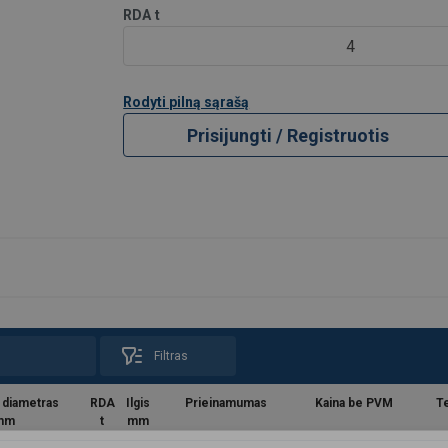
umerį
RDA
t
6
4
racija pridedama prie kiekvienos komponentų dėžutės
Rodyti pilną sąrašą
i kartu su 8 klasės grandine ir komponentais pagal EN 818-2.
Tok
Prisijungti / Registruotis
Filtras
 diametras
RDA
Ilgis
Prieinamumas
Kaina be PVM
Te
mm
t
mm