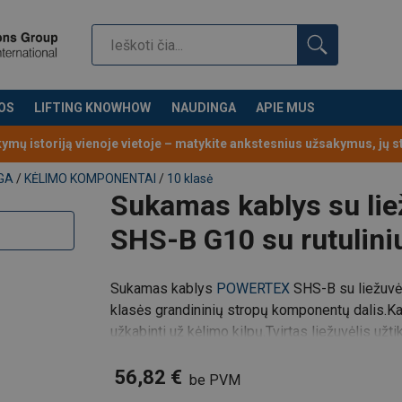
yra Powertex (G10) 10 klasės grandininių s
OS
LIFTING KNOWHOW
NAUDINGA
APIE MUS
kilpų.
Tvirtas liežuvėlis užtikrina saugumą.
Be to, kablio viršutinė k
kymų istoriją vienoje vietoje – matykite ankstesnius užsakymus, jų 
krovos.
GA
/
KĖLIMO KOMPONENTAI
/
10 klasė
Sukamas kablys su li
SHS-B G10 su rutulini
liumiscencine raudona spalva
Sukamas kablys
POWERTEX
SHS-B su liežuvėli
ėlimo žiedai ir komponentai, leidžiantys surinkti grandininius strop
klasės grandininių stropų komponentų dalis.
Ka
užkabinti už kėlimo kilpų.
Tvirtas liežuvėlis užt
andytas įtrūkimų aptikimui, o pavyzdžiai yra patikrinami su apkr
suprojektuota su
gamykloje, o nuovargis (nusidėvėjimas) įvertintas iki 20 000 cikl
56,82 €
be PVM