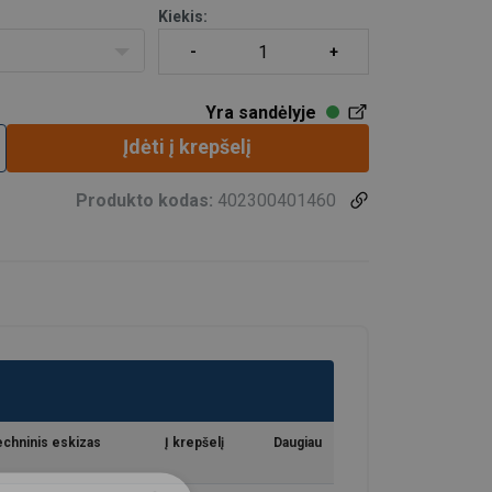
Kiekis:
Yra sandėlyje
iu atveju grandininis stropas bus įvertintas
Įdėti į krepšelį
Produkto kodas:
402300401460
chninis eskizas
Į krepšelį
Daugiau