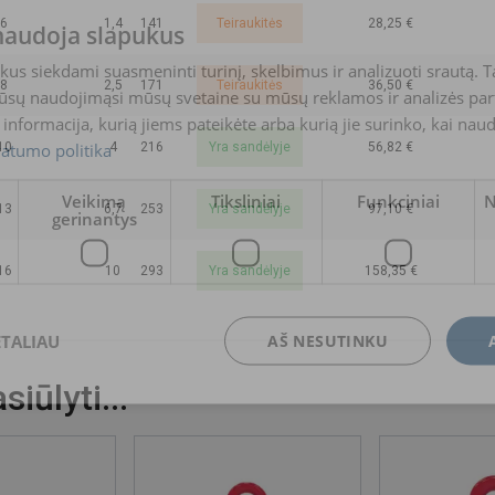
6
1,4
141
Teiraukitės
28,25 €
 naudoja slapukus
s siekdami suasmeninti turinį, skelbimus ir analizuoti srautą. T
8
2,5
171
Teiraukitės
36,50 €
jūsų naudojimąsi mūsų svetaine su mūsų reklamos ir analizės partn
a informacija, kurią jiems pateikėte arba kurią jie surinko, kai nau
vatumo politika
10
4
216
Yra sandėlyje
56,82 €
Veikimą
Tiksliniai
Funkciniai
N
13
6,7
253
Yra sandėlyje
97,10 €
gerinantys
16
10
293
Yra sandėlyje
158,35 €
ETALIAU
AŠ NESUTINKU
iūlyti...