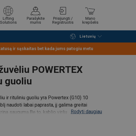
Lifting
Parašykite
Prisijungti /
Mano
Solutions
mums
Registruotis
krepšelis
tropų komponentų dalis.
Kablį naudoti labai
Lietuvių
Tęsti naršymą
Tęsti pirkimą
ilpa suprojektuota su rutuliniu guoliu,
statusą ir sąskaitas bet kada jums patogiu metu
ežuvėliu POWERTEX
u guoliu
u ir rituliniu guoliu
yra Powertex (G10) 10
us greitai ir efektyviai
blį naudoti labai paprasta, jį galima greitai
Rodyti daugiau
ikrina saugumą.
Be to, kablio viršutinė kilpa
ova
ų su 1,5 karto didesne apkrova už ribinę