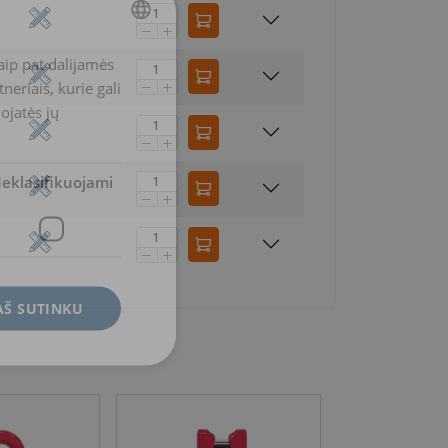
aip pat dalijamės
LITHUANIAN
eriais, kurie gali
ENGLISH TRANSLATION
dojatės jų
eklasifikuojami
AŠ SUTINKU