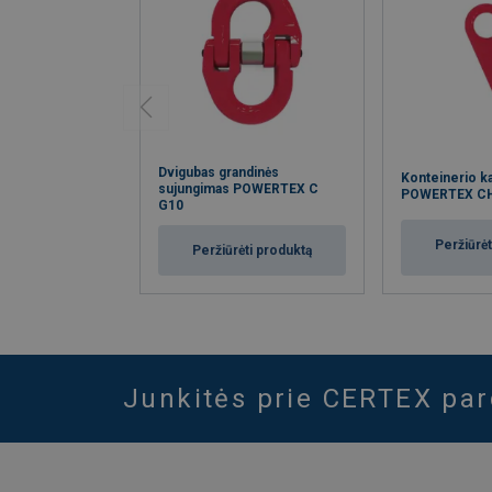
Dvigubas grandinės
Konteinerio k
sujungimas POWERTEX C
POWERTEX C
G10
Peržiūrėt
Peržiūrėti produktą
Junkitės prie CERTEX pa