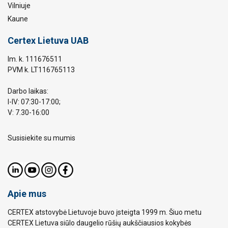
Vilniuje
Kaune
Certex Lietuva UAB
Im. k. 111676511
PVM k. LT116765113
Darbo laikas:
I-IV: 07:30-17:00;
V: 7.30-16:00
Susisiekite su mumis
Apie mus
CERTEX atstovybė Lietuvoje buvo įsteigta 1999 m. Šiuo metu
CERTEX Lietuva siūlo daugelio rūšių aukščiausios kokybės