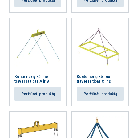
Peržiūrėti produktą
Peržiūrėti produktą
naudojatės jų paslaugomis.
Privatumo
politika
Būtinieji
Veikimą
Tiksliniai
gerinantys
Funkciniai
Neklasifikuojami
Konteinerių kėlimo
Konteinerių kėlimo
traversa tipas A ir B
traversa tipas C ir D
AŠ SUTINKU
Peržiūrėti produktą
Peržiūrėti produktą
AŠ NESUTINKU
PARODYTI DETALIAU