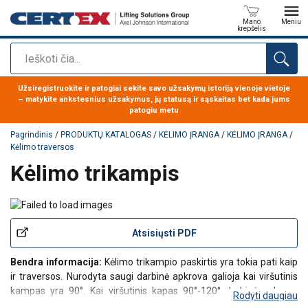
Mano
Meniu
krepšelis
Paieška
Produktas buvo pridėtas prie jūsų užklausos
Užsiregistruokite ir patogiai sekite savo užsakymų istoriją vienoje vietoje
– matykite ankstesnius užsakymus, jų statusą ir sąskaitas bet kada jums
patogiu metu
Pagrindinis
/
PRODUKTŲ KATALOGAS
/
KĖLIMO ĮRANGA
/
KĖLIMO ĮRANGA
/
Kėlimo traversos
Kėlimo trikampis
Atsisiųsti PDF
Bendra informacija:
Kėlimo trikampio paskirtis yra tokia pati kaip
ir traversos. Nurodyta saugi darbinė apkrova galioja kai viršutinis
kampas yra 90°. Kai viršutinis kapas 90°-120° darbinė apkrova
Rodyti daugiau
sumažinama 30%. Visi kėlimo trikampiai komplektuojami su dviem