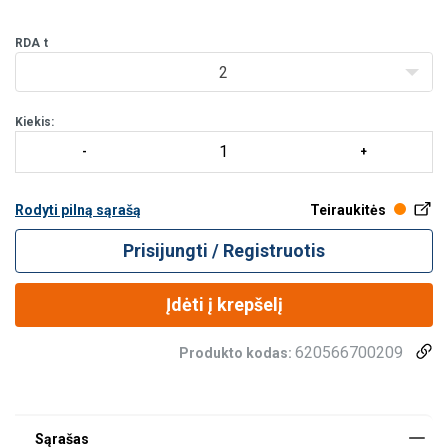
jungtimis atitinkamai pagal lentelę.
K
RDA
t
2
Kiekis:
Rodyti pilną sąrašą
Teiraukitės
Prisijungti / Registruotis
Įdėti į krepšelį
620566700209
Produkto kodas: