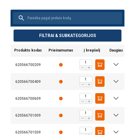
FILTRAI & SUBKATEGORIJOS
Produkto kodas
Prieinamumas
Į krepšelį
Daugiau
620566700209
620566700409
620566700609
620566701009
Medžiaga:
620566701509