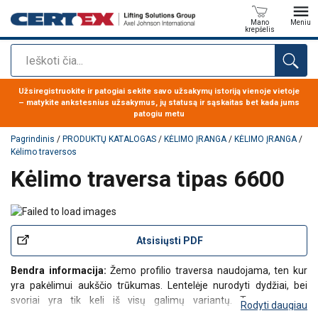
Mano
Meniu
krepšelis
Paieška
Produktas buvo pridėtas prie jūsų užklausos
Užsiregistruokite ir patogiai sekite savo užsakymų istoriją vienoje vietoje
– matykite ankstesnius užsakymus, jų statusą ir sąskaitas bet kada jums
patogiu metu
Pagrindinis
/
PRODUKTŲ KATALOGAS
/
KĖLIMO ĮRANGA
/
KĖLIMO ĮRANGA
/
Kėlimo traversos
Kėlimo traversa tipas 6600
Atsisiųsti PDF
Bendra informacija:
Žemo profilio traversa naudojama, ten kur
yra pakėlimui aukščio trūkumas. Lentelėje nurodyti dydžiai, bei
svoriai yra tik keli iš visų galimų variantų. Traversos yra
Rodyti daugiau
gaminamos įvairių išmatavimų, bei keliamosios galios pagal