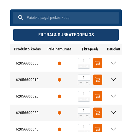
FILTRAI & SUBKATEGORIJOS
Produkto kodas
Prieinamumas
Į krepšelį
Daugiau
62056600005
62056600010
62056600020
62056600030
62056600040