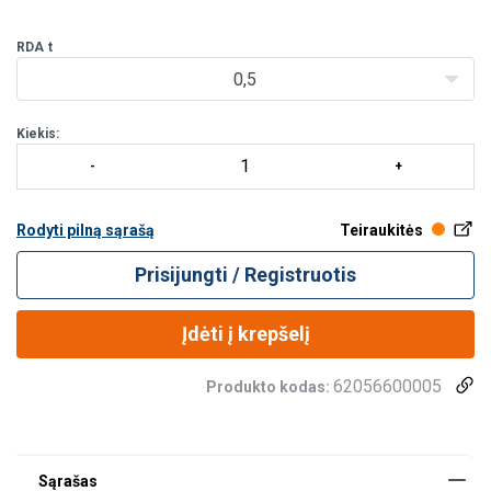
klientų pageidavimus. Visos kėlimo tr
RDA
t
0,5
Kiekis:
Rodyti pilną sąrašą
Teiraukitės
Prisijungti / Registruotis
Įdėti į krepšelį
62056600005
Produkto kodas: