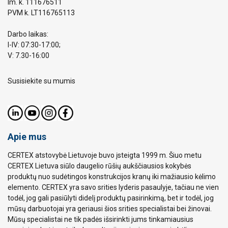
Im. k. 111676511
PVM k. LT116765113
Darbo laikas:
I-IV: 07:30-17:00;
V: 7.30-16:00
Susisiekite su mumis
Apie mus
CERTEX atstovybė Lietuvoje buvo įsteigta 1999 m. Šiuo metu
CERTEX Lietuva siūlo daugelio rūšių aukščiausios kokybės
produktų nuo sudėtingos konstrukcijos kranų iki mažiausio kėlimo
elemento. CERTEX yra savo srities lyderis pasaulyje, tačiau ne vien
todėl, jog gali pasiūlyti didelį produktų pasirinkimą, bet ir todėl, jog
mūsų darbuotojai yra geriausi šios srities specialistai bei žinovai.
Mūsų specialistai ne tik padės išsirinkti jums tinkamiausius