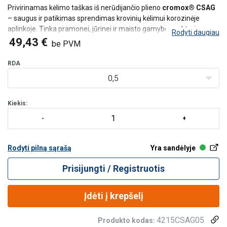
Privirinamas kėlimo taškas iš nerūdijančio plieno
cromox® CSAG
– saugus ir patikimas sprendimas krovinių kėlimui korozinėje
aplinkoje. Tinka pramonei, jūrinei ir maisto gamybos sektoriams.
Rodyti daugiau
Darbinė apkrova iki 10 t.
49,43 €
be PVM
RDA
0,5
Kiekis:
Rodyti pilną sąrašą
Yra sandėlyje
Prisijungti / Registruotis
Įdėti į krepšelį
4215CSAG05
Produkto kodas: