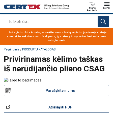
Mano
Meniu
krepšelis
Paieška
Produktas buvo pridėtas prie jūsų užklausos
Užsiregistruokite ir patogiai sekite savo užsakymų istoriją vienoje vietoje
– matykite ankstesnius užsakymus, jų statusą ir sąskaitas bet kada jums
patogiu metu
Pagrindinis
/
PRODUKTŲ KATALOGAS
Privirinamas kėlimo taškas
iš nerūdijančio plieno CSAG
Parašykite mums
Atsisiųsti PDF