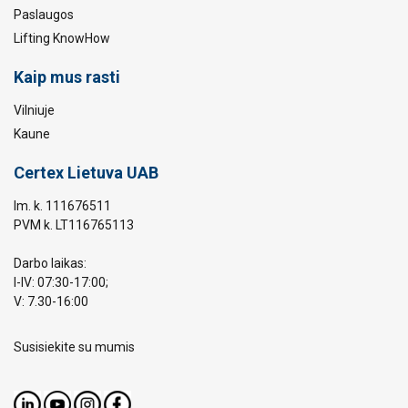
Paslaugos
Lifting KnowHow
Kaip mus rasti
Vilniuje
Kaune
Certex Lietuva UAB
Im. k. 111676511
PVM k. LT116765113
Darbo laikas:
I-IV: 07:30-17:00;
V: 7.30-16:00
Susisiekite su mumis