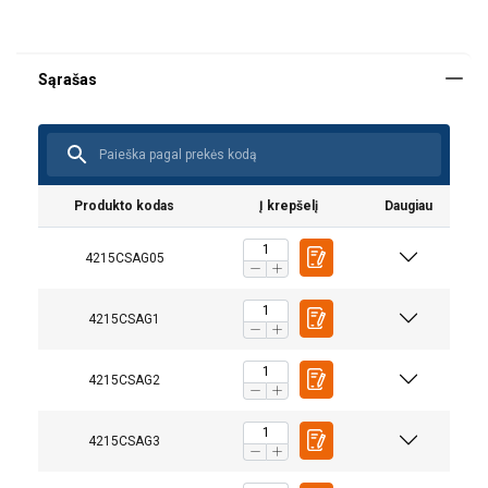
Produkto kodas
Į krepšelį
Daugiau
4215CSAG05
4215CSAG1
Žymėjimas:
4215CSAG2
4215CSAG3