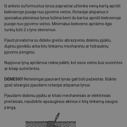
Iš anksto suformuotus lynus paprastai užtenka vieną kartą aprišti
kiekvienoje pusėje nuo pjovimo vietos. Rotacijai atsparius ir
specialius plieninius lynus būtina bent du kartus aprišti kiekvienoje
pusėje nuo pjovimo vietos. Minimalus kiekvieno aprišimo ilgis
turėtų būti 2 x lyno skersmuo.
Pjauti privaloma su didelio greičio abrazyviniu diskiniu pjūklu,
dujiniu pjovikliu arba kitu tinkamu mechaniniu ar hidrauliniu
pjovimo įrenginiu.
Nupjovus lyną aprišimus reikia palikti, kol visos vielos bus suvirintos
ar kitaip sutvirtintos.
DĖMESIO!
Neteisingai pjaunant lynas gali būti pažeistas. Būkite
ypač atsargūs pjaudami rotacijai atsparius lynus.
Pjaudami diskiniu pjūklu ar kitais mechaniniais ar elektriniais
prietaisais, naudokite apsauginius akinius ir kitą tinkamą saugos
įrangą.