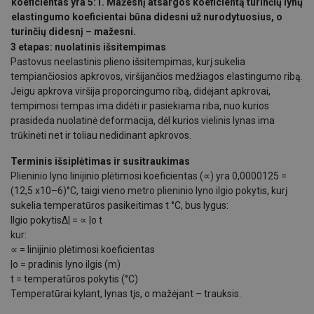
koeficientas yra 5:1. Mažesnį atsargos koeficientą turinčių lynų
elastingumo koeficientai būna didesni už nurodytuosius, o
turinčių didesnį – mažesni.
3 etapas: nuolatinis išsitempimas
Pastovus neelastinis plieno išsitempimas, kurį sukelia
tempiančiosios apkrovos, viršijančios medžiagos elastingumo ribą.
Jeigu apkrova viršija proporcingumo ribą, didėjant apkrovai,
tempimosi tempas ima didėti ir pasiekiama riba, nuo kurios
prasideda nuolatinė deformacija, dėl kurios vielinis lynas ima
trūkinėti net ir toliau nedidinant apkrovos.
Terminis išsiplėtimas ir susitraukimas
Plieninio lyno linijinio plėtimosi koeficientas (∝) yra 0,0000125 =
(12,5 x10–6)°C, taigi vieno metro plieninio lyno ilgio pokytis, kurį
sukelia temperatūros pasikeitimas t °C, bus lygus:
Ilgio pokytisΔ| = ∝ |o t
kur:
∝ = linijinio plėtimosi koeficientas
|o = pradinis lyno ilgis (m)
t = temperatūros pokytis (°C)
Temperatūrai kylant, lynas tįs, o mažėjant – trauksis.