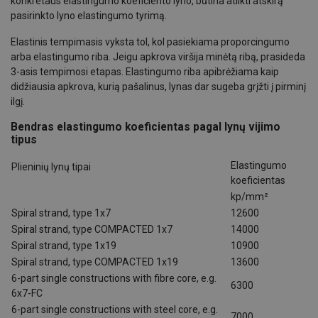
konkretaus elastingumo koeficiento lyno, būtina atlikti atskirą
pasirinkto lyno elastingumo tyrimą.
Elastinis tempimasis vyksta tol, kol pasiekiama proporcingumo
arba elastingumo riba. Jeigu apkrova viršija minėtą ribą, prasideda
3-asis tempimosi etapas. Elastingumo riba apibrėžiama kaip
didžiausia apkrova, kurią pašalinus, lynas dar sugeba grįžti į pirminį
ilgį.
Bendras elastingumo koeficientas pagal lynų vijimo
tipus
Elastingumo
Plieninių lynų tipai
koeficientas
kp/mm²
Spiral strand, type 1x7
12600
Spiral strand, type COMPACTED 1x7
14000
Spiral strand, type 1x19
10900
Spiral strand, type COMPACTED 1x19
13600
6-part single constructions with fibre core, e.g.
6300
6x7-FC
6-part single constructions with steel core, e.g.
7000