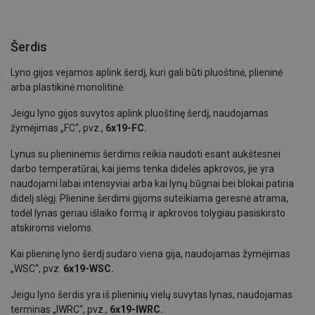
Šerdis
Lyno gijos vejamos aplink šerdį, kuri gali būti pluoštinė, plieninė
arba plastikinė monolitinė.
Jeigu lyno gijos suvytos aplink pluoštinę šerdį, naudojamas
žymėjimas „FC“, pvz.,
6x19-FC.
Lynus su plieninėmis šerdimis reikia naudoti esant aukštesnei
darbo temperatūrai, kai jiems tenka didelės apkrovos, jie yra
naudojami labai intensyviai arba kai lynų būgnai bei blokai patiria
didelį slėgį. Plienine šerdimi gijoms suteikiama geresnė atrama,
todėl lynas geriau išlaiko formą ir apkrovos tolygiau pasiskirsto
atskiroms vieloms.
Kai plieninę lyno šerdį sudaro viena gija, naudojamas žymėjimas
„WSC“, pvz.
6x19-WSC.
Jeigu lyno šerdis yra iš plieninių vielų suvytas lynas, naudojamas
terminas „IWRC“, pvz.,
6x19-IWRC.