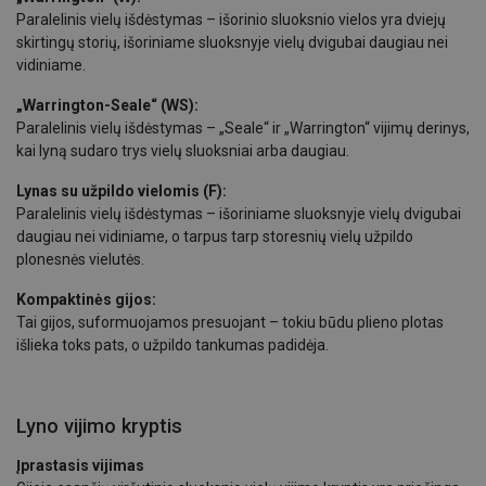
Paralelinis vielų išdėstymas – išorinio sluoksnio vielos yra dviejų
skirtingų storių, išoriniame sluoksnyje vielų dvigubai daugiau nei
vidiniame.
„Warrington-Seale“ (WS):
Paralelinis vielų išdėstymas – „Seale“ ir „Warrington“ vijimų derinys,
kai lyną sudaro trys vielų sluoksniai arba daugiau.
Lynas su užpildo vielomis (F):
Paralelinis vielų išdėstymas – išoriniame sluoksnyje vielų dvigubai
daugiau nei vidiniame, o tarpus tarp storesnių vielų užpildo
plonesnės vielutės.
Kompaktinės gijos:
Tai gijos, suformuojamos presuojant – tokiu būdu plieno plotas
išlieka toks pats, o užpildo tankumas padidėja.
Lyno vijimo kryptis
Įprastasis vijimas