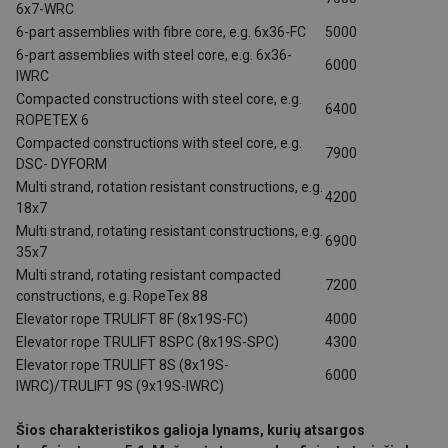
6x7-WRC
6-part assemblies with fibre core, e.g. 6x36-FC
5000
6-part assemblies with steel core, e.g. 6x36-
6000
IWRC
Compacted constructions with steel core, e.g.
6400
ROPETEX 6
Compacted constructions with steel core, e.g.
7900
DSC- DYFORM
Multi strand, rotation resistant constructions, e.g.
4200
18x7
Multi strand, rotating resistant constructions, e.g.
6900
35x7
Multi strand, rotating resistant compacted
7200
constructions, e.g. RopeTex 88
Elevator rope TRULIFT 8F (8x19S-FC)
4000
Elevator rope TRULIFT 8SPC (8x19S-SPC)
4300
Elevator rope TRULIFT 8S (8x19S-
6000
IWRC)/TRULIFT 9S (9x19S-IWRC)
Šios charakteristikos galioja lynams, kurių atsargos