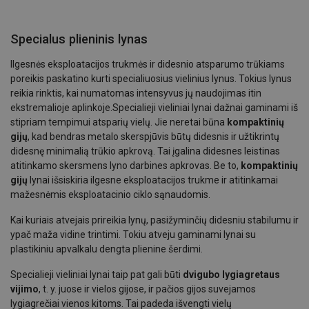
Specialus plieninis lynas
Ilgesnės eksploatacijos trukmės ir didesnio atsparumo trūkiams
poreikis paskatino kurti specialiuosius vielinius lynus. Tokius lynus
reikia rinktis, kai numatomas intensyvus jų naudojimas itin
ekstremalioje aplinkoje.Specialieji vieliniai lynai dažnai gaminami iš
stipriam tempimui atsparių vielų. Jie neretai būna
kompaktinių
gijų
, kad bendras metalo skerspjūvis būtų didesnis ir užtikrintų
didesnę minimalią trūkio apkrovą. Tai įgalina didesnes leistinas
atitinkamo skersmens lyno darbines apkrovas. Be to,
kompaktinių
gijų
lynai išsiskiria ilgesne eksploatacijos trukme ir atitinkamai
mažesnėmis eksploatacinio ciklo sąnaudomis.
Kai kuriais atvejais prireikia lynų, pasižyminčių didesniu stabilumu ir
ypač maža vidine trintimi. Tokiu atveju gaminami lynai su
plastikiniu apvalkalu dengta plienine šerdimi.
Specialieji vieliniai lynai taip pat gali būti
dvigubo lygiagretaus
vijimo
, t. y. juose ir vielos gijose, ir pačios gijos suvejamos
lygiagrečiai vienos kitoms. Tai padeda išvengti vielų