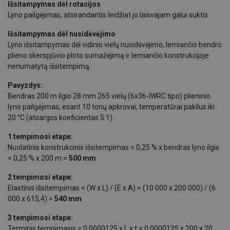
Išsitampymas dėl rotacijos
Lyno pailgėjimas, atsirandantis leidžiat jo laisvajam galui suktis.
Išsitampymas dėl nusidėvėjimo
Lyno išsitampymas dėl vidinio vielų nusidėvėjimo, lemiančio bendro
plieno skerspjūvio ploto sumažėjimą ir lemiančio konstrukcijoje
nenumatytą išsitempimą.
Pavyzdys:
Bendras 200 m ilgio 28 mm 265 vielų (6x36-IWRC tipo) plieninio
lyno pailgėjimas, esant 10 tonų apkrovai, temperatūrai pakilus iki
20 °C (atsargos koeficientas 5:1).
1 tempimosi etape:
Nuolatinis konstrukcinis išsitempimas = 0,25 % x bendras lyno ilgis
= 0,25 % x 200 m =
500 mm
2 tempimosi etape:
Elastinis išsitempimas = (W x L) / (E x A) = (10 000 x 200 000) / (6
000 x 615,4) =
540 mm
3 tempimosi etape:
Terminis tempimasis = 0,0000125 x L x t = 0,0000125 x 200 x 20