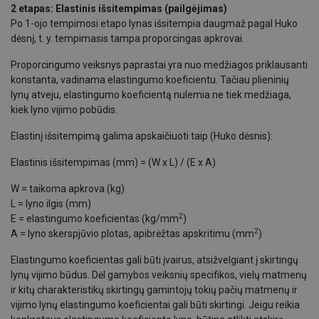
2 etapas: Elastinis išsitempimas (pailgėjimas)
Po 1-ojo tempimosi etapo lynas išsitempia daugmaž pagal Huko
dėsnį, t. y. tempimasis tampa proporcingas apkrovai.
Proporcingumo veiksnys paprastai yra nuo medžiagos priklausanti
konstanta, vadinama elastingumo koeficientu. Tačiau plieninių
lynų atveju, elastingumo koeficientą nulemia ne tiek medžiaga,
kiek lyno vijimo pobūdis.
Elastinį išsitempimą galima apskaičiuoti taip (Huko dėsnis):
Elastinis išsitempimas (mm) = (W x L) / (E x A)
W = taikoma apkrova (kg)
L = lyno ilgis (mm)
2
E = elastingumo koeficientas (kg/mm
)
2
A = lyno skerspjūvio plotas, apibrėžtas apskritimu (mm
)
Elastingumo koeficientas gali būti įvairus, atsižvelgiant į skirtingų
lynų vijimo būdus. Dėl gamybos veiksnių specifikos, vielų matmenų
ir kitų charakteristikų skirtingų gamintojų tokių pačių matmenų ir
vijimo lynų elastingumo koeficientai gali būti skirtingi. Jeigu reikia