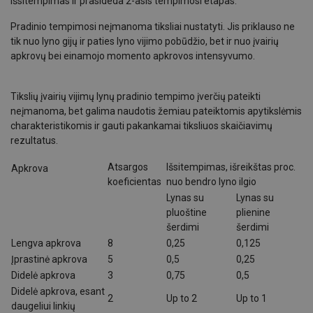
išsitempimas ir prasideda 2-asis tempimosi etapas.
Pradinio tempimosi neįmanoma tiksliai nustatyti. Jis priklauso ne
tik nuo lyno gijų ir paties lyno vijimo pobūdžio, bet ir nuo įvairių
apkrovų bei einamojo momento apkrovos intensyvumo.
Tikslių įvairių vijimų lynų pradinio tempimo įverčių pateikti
neįmanoma, bet galima naudotis žemiau pateiktomis apytikslėmis
charakteristikomis ir gauti pakankamai tiksliuos skaičiavimų
rezultatus.
Atsargos
Išsitempimas, išreikštas proc.
Apkrova
koeficientas
nuo bendro lyno ilgio
Lynas su
Lynas su
pluoštine
plienine
šerdimi
šerdimi
Lengva apkrova
8
0,25
0,125
Įprastinė apkrova
5
0,5
0,25
Didelė apkrova
3
0,75
0,5
Didelė apkrova, esant
2
Up to 2
Up to 1
daugeliui linkių