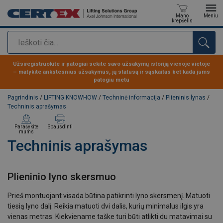
Mano
Meniu
krepšelis
Paieška
Produktas buvo pridėtas prie jūsų užklausos
Užsiregistruokite ir patogiai sekite savo užsakymų istoriją vienoje vietoje
– matykite ankstesnius užsakymus, jų statusą ir sąskaitas bet kada jums
patogiu metu
Pagrindinis
/
LIFTING KNOWHOW
/
Techninė informacija
/
Plieninis lynas
/
Techninis aprašymas
Parašykite
Spausdinti
mums
Techninis aprašymas
Plieninio lyno skersmuo
Prieš montuojant visada būtina patikrinti lyno skersmenį. Matuoti
tiesią lyno dalį. Reikia matuoti dvi dalis, kurių minimalus ilgis yra
vienas metras. Kiekviename taške turi būti atlikti du matavimai su