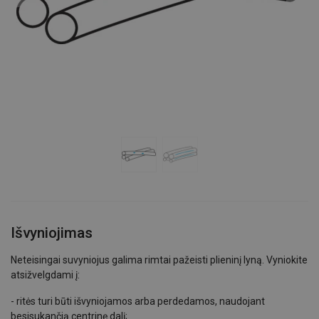
Išvyniojimas
Neteisingai suvyniojus galima rimtai pažeisti plieninį lyną. Vyniokite
atsižvelgdami į:
- ritės turi būti išvyniojamos arba perdedamos, naudojant
besisukančią centrinę dalį;