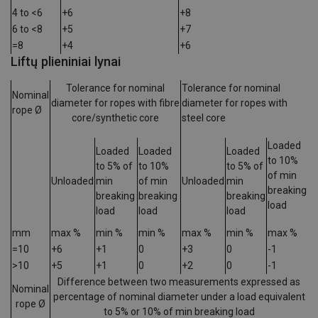
4 to <6
+6
+8
6 to <8
+5
+7
=8
+4
+6
Liftų plieniniai lynai
Tolerance for nominal
Tolerance for nominal
Nominal
diameter for ropes with fibre
diameter for ropes with
rope Ø
core/synthetic core
steel core
Loaded
Loaded
Loaded
Loaded
to 10%
to 5% of
to 10%
to 5% of
of min
Unloaded
min
of min
Unloaded
min
breaking
breaking
breaking
breaking
load
load
load
load
mm
max %
min %
min %
max %
min %
max %
=10
+6
+1
0
+3
0
-1
>10
+5
+1
0
+2
0
-1
Difference between two measurements expressed as
Nominal
percentage of nominal diameter under a load equivalent
rope Ø
to 5% or 10% of min breaking load