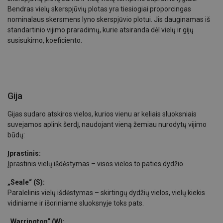
Bendras vielų skerspjūvių plotas yra tiesiogiai proporcingas
nominalaus skersmens lyno skerspjūvio plotui. Jis dauginamas iš
standartinio vijimo praradimų, kurie atsiranda dėl vielų ir gijų
susisukimo, koeficiento.
Gija
Gijas sudaro atskiros vielos, kurios vienu ar keliais sluoksniais
suvejamos aplink šerdį, naudojant vieną žemiau nurodytų vijimo
būdų:
Įprastinis:
Įprastinis vielų išdėstymas – visos vielos to paties dydžio.
„Seale“ (S):
Paralelinis vielų išdėstymas – skirtingų dydžių vielos, vielų kiekis
vidiniame ir išoriniame sluoksnyje toks pats.
„Warrington“ (W):