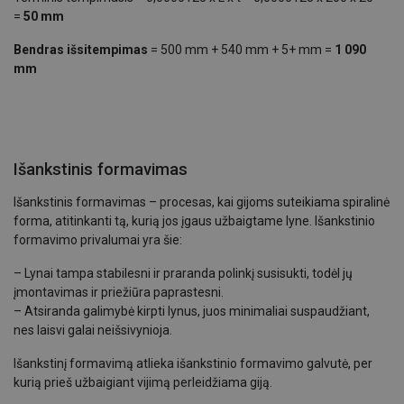
=
50 mm
Bendras išsitempimas
= 500 mm + 540 mm + 5+ mm =
1 090
mm
Išankstinis formavimas
Išankstinis formavimas – procesas, kai gijoms suteikiama spiralinė
forma, atitinkanti tą, kurią jos įgaus užbaigtame lyne. Išankstinio
formavimo privalumai yra šie:
– Lynai tampa stabilesni ir praranda polinkį susisukti, todėl jų
įmontavimas ir priežiūra paprastesni.
– Atsiranda galimybė kirpti lynus, juos minimaliai suspaudžiant,
nes laisvi galai neišsivynioja.
Išankstinį formavimą atlieka išankstinio formavimo galvutė, per
kurią prieš užbaigiant vijimą perleidžiama giją.