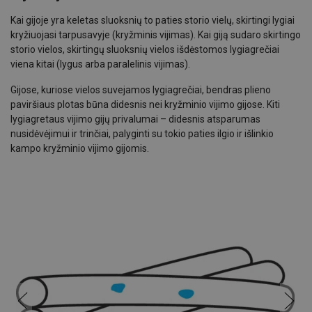
Kai gijoje yra keletas sluoksnių to paties storio vielų, skirtingi lygiai
kryžiuojasi tarpusavyje (kryžminis vijimas). Kai giją sudaro skirtingo
storio vielos, skirtingų sluoksnių vielos išdėstomos lygiagrečiai
viena kitai (lygus arba paralelinis vijimas).
Gijose, kuriose vielos suvejamos lygiagrečiai, bendras plieno
paviršiaus plotas būna didesnis nei kryžminio vijimo gijose. Kiti
lygiagretaus vijimo gijų privalumai – didesnis atsparumas
nusidėvėjimui ir trinčiai, palyginti su tokio paties ilgio ir išlinkio
kampo kryžminio vijimo gijomis.