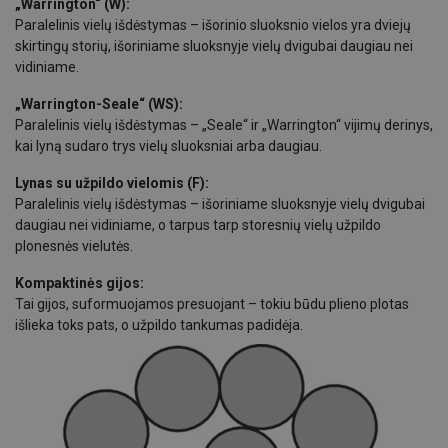
„Warrington“ (W):
Paralelinis vielų išdėstymas – išorinio sluoksnio vielos yra dviejų
skirtingų storių, išoriniame sluoksnyje vielų dvigubai daugiau nei
vidiniame.
„Warrington-Seale“ (WS):
Paralelinis vielų išdėstymas – „Seale“ ir „Warrington“ vijimų derinys,
kai lyną sudaro trys vielų sluoksniai arba daugiau.
Lynas su užpildo vielomis (F):
Paralelinis vielų išdėstymas – išoriniame sluoksnyje vielų dvigubai
daugiau nei vidiniame, o tarpus tarp storesnių vielų užpildo
plonesnės vielutės.
Kompaktinės gijos:
Tai gijos, suformuojamos presuojant – tokiu būdu plieno plotas
išlieka toks pats, o užpildo tankumas padidėja.