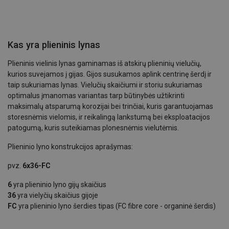
Kas yra plieninis lynas
Plieninis vielinis lynas gaminamas iš atskirų plieninių vielučių,
kurios suvejamos į gijas. Gijos susukamos aplink centrinę šerdį ir
taip sukuriamas lynas. Vielučių skaičiumi ir storiu sukuriamas
optimalus įmanomas variantas tarp būtinybės užtikrinti
maksimalų atsparumą korozijai bei trinčiai, kuris garantuojamas
storesnėmis vielomis, ir reikalingą lankstumą bei eksploatacijos
patogumą, kuris suteikiamas plonesnėmis vielutėmis.
Plieninio lyno konstrukcijos aprašymas:
pvz.
6x36-FC
6
yra plieninio lyno gijų skaičius
36
yra vielyčių skaičius gijoje
FC
yra plieninio lyno šerdies tipas (FC fibre core - organinė šerdis)