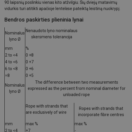
90 laipsnių poslinkiu vienas kito atžvilgiu. Šių dviejų matavimų
vidurkis turi atitikti apačioje lentelėse pateiktą leistiną nuokrypį.
Bendros paskirties plieninia lynai
Nenaudoto lyno nominalaus
Nominalus
skersmens tolerancija
lyno Ø
mm
%
2 to <4
0 +8
4 to <6
0 +7
6 to <8
0 +6
=8
0 +5
The difference between two measurements
Nominalus
expressed as the percent from nominal diameter for
lyno Ø
unloaded rope
Rope with strands that
Ropes with strands that
are exclusively of wire
incorporate fibre centres
mm
max %
max %
2 to <4
+7
-