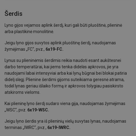
Šerdis
Lyno gijos vejamos aplink šerdį, kuri gali būti pluoštinė, plieninė
arba plastikinė monolitinė.
Jeigu lyno gijos suvytos aplink pluoštinę šerdį, naudojamas
žymėjimas „FC“, pvz.,
6x19-FC.
Lynus su plieninėmis šerdimis reikia naudoti esant aukštesnei
darbo temperatūrai, kai jiems tenka didelės apkrovos, jie yra
naudojami labai intensyviai arba kai lynų būgnai bei blokai patiria
didelį slėgį. Plienine šerdimi gijoms suteikiama geresnė atrama,
todėl lynas geriau išlaiko formą ir apkrovos tolygiau pasiskirsto
atskiroms vieloms.
Kai plieninę lyno šerdį sudaro viena gija, naudojamas žymėjimas
„WSC“, pvz.
6x19-WSC.
Jeigu lyno šerdis yra iš plieninių vielų suvytas lynas, naudojamas
terminas „IWRC“, pvz.,
6x19-IWRC.