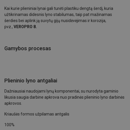
Kai kurie plieniniai lynai gali turėti plastiku dengtą šerdį, kuria
užtikrinamas didesnis lyno stabilumas, taip pat mažinamas
šerdies bei aplink ją suvytų gijų nusidėvėjimas ir korozija,
pvz.,
VEROPRO 8.
Gamybos procesas
Plieninio lyno antgaliai
Dažniausiai naudojami lynų komponentai, su nurodyta gaminio
likusia saugia darbine apkrova nuo pradinės plieninio lyno darbinės
apkrovos.
Kriaušės formos užpilamas antgalis
100%