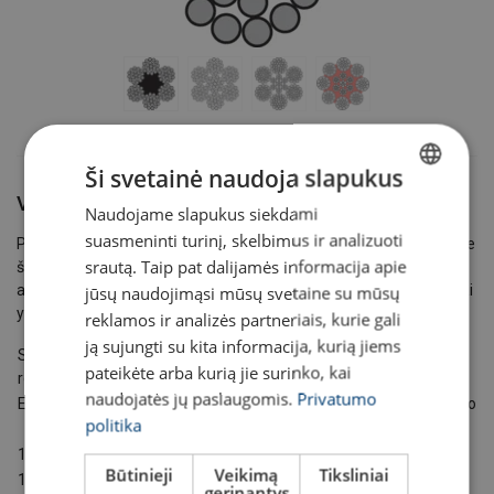
Ši svetainė naudoja slapukus
Viela
Naudojame slapukus siekdami
LITHUANIAN
suasmeninti turinį, skelbimus ir analizuoti
Pagrindinė medžiaga, iš kurios gaminami lynai – plieno virbai, kurie
ENGLISH TRANSLATION
srautą. Taip pat dalijamės informacija apie
šaltuoju būdu ištempiami į skirtingo skersmens ir skirtingų
atsparumo lygių vielas. Dažniausiai pasitaikantys atsparumo lygiai
jūsų naudojimąsi mūsų svetaine su mūsų
yra šie:
reklamos ir analizės partneriais, kurie gali
ją sujungti su kita informacija, kurią jiems
Stiprumo
Vielų tempiamojo stiprio rodiklis
Kietumas
pateikėte arba kurią jie surinko, kai
rodiklis
naudojatės jų paslaugomis.
Privatumo
EN
API 9A
Mažiausias
Didžiausias
Brinelio
Rockvelo
politika
kp/mm²
N/mm²
kp/mm²
N/mm²
HB
HRC
1570
PS
140
1370
180
1770
405/425
45
Būtinieji
Veikimą
Tiksliniai
1770
IPS
160
1570
200
1960
445/470
49
gerinantys