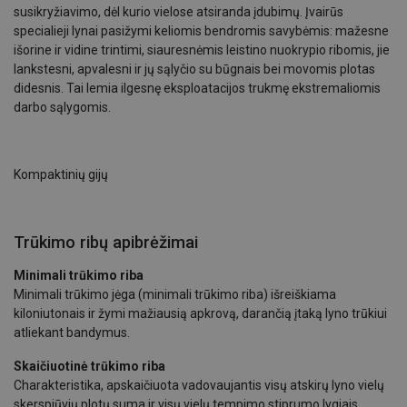
susikryžiavimo, dėl kurio vielose atsiranda įdubimų. Įvairūs
specialieji lynai pasižymi keliomis bendromis savybėmis: mažesne
išorine ir vidine trintimi, siauresnėmis leistino nuokrypio ribomis, jie
lankstesni, apvalesni ir jų sąlyčio su būgnais bei movomis plotas
didesnis. Tai lemia ilgesnę eksploatacijos trukmę ekstremaliomis
darbo sąlygomis.
Kompaktinių gijų
Trūkimo ribų apibrėžimai
Minimali trūkimo riba
Minimali trūkimo jėga (minimali trūkimo riba) išreiškiama
kiloniutonais ir žymi mažiausią apkrovą, darančią įtaką lyno trūkiui
atliekant bandymus.
Skaičiuotinė trūkimo riba
Charakteristika, apskaičiuota vadovaujantis visų atskirų lyno vielų
skerspjūvių plotų suma ir visų vielų tempimo stiprumo lygiais.