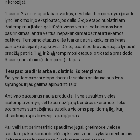
ir korozija).
1-asis ir 2-asis etapai labai svarbūs, nes tokie tempimai yra įprasto
lyno lenkimo ir jo eksploatacijos dalis. 3-ojo etapo nuolatiniam
išsitempimui įtakos gali tūrėti, viena vertus, netinkamas lyno
pasirinkimas, antra vertus, nepakankamai dažnai atliekamos
patikros. Tempimo etapus eilės tvarka patiria kiekvienas lynas,
pamažu didėjant jo apkrovai. Dėl to, esant perkrovai, naujas lynas iš
pradžių patiria 1-ąjį ir 2-ąjį tempimosi etapus, o tik tada prasideda
3-asis (nuolatinio išsitempimo) etapas.
1 etapas: pradinis arba nuolatinis išsitempimas
Šio lyno tempimosi etapo charakteristikos priklauso nuo lyno
sąrangos ir jas galima apibūdinti taip:
Ant lyno pakabinus naują produktą, į lyną susuktos vielos
išsitempia žemyn, dėl to sumažėja jų bendras skersmuo. Toks
skersmens sumažėjimas suteikia vieloms papildomą ilgį, kurį
absorbuoja spiralinės vijos pailgėjimas.
Kai, veikiant perimetrinio spaudimo jėgai, gretimose vielose
susidaro pakankamai didelės apkrovos zonos, vyksta mechaninis