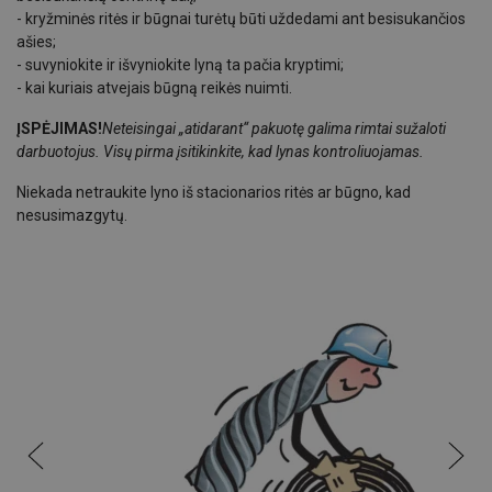
- kryžminės ritės ir būgnai turėtų būti uždedami ant besisukančios
ašies;
- suvyniokite ir išvyniokite lyną ta pačia kryptimi;
- kai kuriais atvejais būgną reikės nuimti.
ĮSPĖJIMAS!
Neteisingai „atidarant“ pakuotę galima rimtai sužaloti
darbuotojus. Visų pirma įsitikinkite, kad lynas kontroliuojamas.
Niekada netraukite lyno iš stacionarios ritės ar būgno, kad
nesusimazgytų.