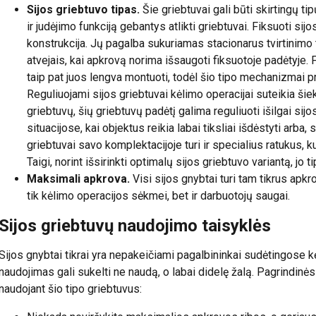
Sijos griebtuvo tipas.
Šie griebtuvai gali būti skirtingų ti
ir judėjimo funkciją gebantys atlikti griebtuvai. Fiksuoti si
konstrukcija. Jų pagalba sukuriamas stacionarus tvirtinimo 
atvejais, kai apkrovą norima išsaugoti fiksuotoje padėtyje. 
taip pat juos lengva montuoti, todėl šio tipo mechanizmai p
Reguliuojami sijos griebtuvai kėlimo operacijai suteikia šie
griebtuvų, šių griebtuvų padėtį galima reguliuoti išilgai sijo
situacijose, kai objektus reikia labai tiksliai išdėstyti arba, 
griebtuvai savo komplektacijoje turi ir specialius ratukus, ku
Taigi, norint išsirinkti optimalų sijos griebtuvo variantą, jo tip
Maksimali apkrova.
Visi sijos gnybtai turi tam tikrus apk
tik kėlimo operacijos sėkmei, bet ir darbuotojų saugai.
Sijos griebtuvų naudojimo taisyklės
Sijos gnybtai tikrai yra nepakeičiami pagalbininkai sudėtingose k
naudojimas gali sukelti ne naudą, o labai didelę žalą. Pagrindinė
naudojant šio tipo griebtuvus: