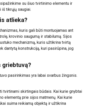
Susipažinkime su šiuo tvirtinimo elementu ir
 iš tikrųjų saugiai.
is atlieka?
echanizmas, kuris gali būti montuojamas ant
rolę, krovinio saugumą ir stabilumą. Sijos
austuko mechanizmą, kuris užtikrina tvirtą
ek dantytą konstrukciją, kuri pasirūpina, jog
s griebtuvą?
tuvo pasirinkimas yra labai svarbus žingsnis.
ti tvirtinami skirtingais būdais. Kai kurie gnybtai
nimo elementą prie sijos matmenų. Kai kurie
škai suima reikiamą objektą ir užtikrina