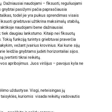
pų. Dažniausiai naudojami – fiksuoti, reguliuojami
jos gnybtai pasižymi pačia paprasčiausia
taškas, todėl jie yra puikus sprendimas visais
Fiksuoti griebtuvai užtikrina maksimalų stabilų,
raktikoje naudojami bene dažniausiai.
k tiek daugiau lankstumo. Kitaip nei fiksuotų
s. Tokią funkciją turintys griebtuvai praverčia
sakykim, vežant įvairius krovinius. Kai kurie sijų
rie leidžia gnybtams judėti horizontaliai sijos.
ą įvertinti tikrai reikėtų.
rovos apribojimus. Juos viršijus – pavojus kyla ne
ėlimo užduotyse. Visgi, neteisingas jų
s taisyklės, kuriomis visada reikėtų vadovautis