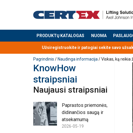
PRODUKTŲ KATALOGAS
NUOMA
PASLAUG
Produktas buvo pridėtas prie jūsų užklausos
Užsiregistruokite ir patogiai sekite savo užsa
Pagrindinis
/
Naudinga informacija
/ Viskas, ką reikia 
KnowHow
straipsniai
Naujausi straipsniai
Paprastos priemonės,
didinančios saugą ir
atsekamumą
2026-05-19