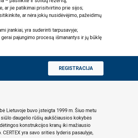
 – pasilikite ir solidų rezervą;
ar jie patikimai prisitvirtino prie sijos;
sitikinkite, ar nėra jokių nusidėvėjimo, pažeidimų
ami įrankiai, yra suderinti tarpusavyje;
, gerai pajungimo procesą išmanantys ir jų būklę
REGISTRACIJA
ė Lietuvoje buvo įsteigta 1999 m. Šiuo metu
siūlo daugelio rūšių aukščiausios kokybės
dėtingos konstrukcijos kranų iki mažiausio
 CERTEX yra savo srities lyderis pasaulyje,