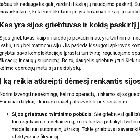
tačiau tik nedaugelis gali įvardinti tikslią jų naudojimo paskirtį. 
išsiaiškinkime, kokiems tikslams jis yra tinkamas ir kaip ji naudoti
Kas yra sijos griebtuvas ir kokią paskirtį j
Sijos griebtuvas, kaip ir nurodo jo pavadinimas, yra tvirtinimo m
įvairių tipų bei matmenų sijų. Jis padeda išsaugoti apkrovos kont
gnybtai savo komplektacijoje įprastai turi tvirtą, reguliuojamo sp
fiksaciją ir saugų sujungimą. Be to, daugelis griebtuvų turi šiek ti
kėlimo operacijų metu sija neišslystų.
Į ką reikia atkreipti dėmesį renkantis sijo
Norint išvengti nesėkmingų kėlimo operacijų, tinkamo sijos grieb
Esminiai dalykai, į kuriuos reikėtų atsižvelgti juos renkantis:
Sijos griebtuvo tvirtinimo pobūdis.
Šie griebtuvai gali bū
turi reguliavimo mechanizmą, kuris leidžia pritaikyti tvirti
modeliai turi automatinį užraktą. Tokie griebtuvai savaranki
efektyvesnę fiksaciją.