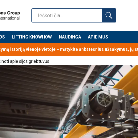
OS
LIFTING KNOWHOW
NAUDINGA
APIE MUS
kymų istoriją vienoje vietoje – matykite ankstesnius užsakymus, jų 
žinoti apie sijos griebtuvus