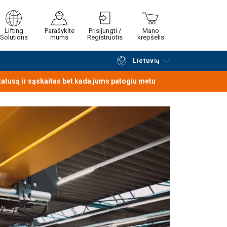
Lifting
Parašykite
Prisijungti /
Mano
Solutions
mums
Registruotis
krepšelis
Lietuvių
Tęsti naršymą
Tęsti pirkimą
statusą ir sąskaitas bet kada jums patogiu metu