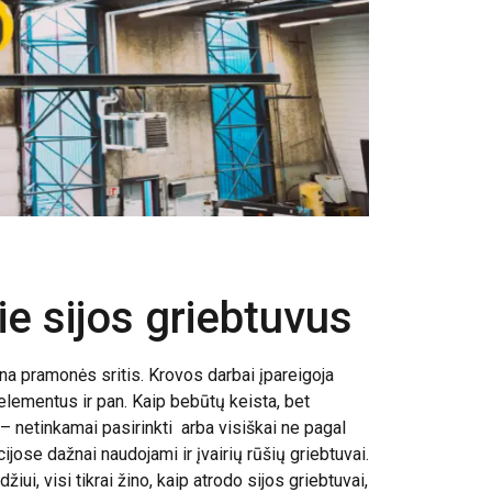
pie sijos griebtuvus
na pramonės sritis. Krovos darbai įpareigoja
mo elementus ir pan. Kaip bebūtų keista, bet
– netinkamai pasirinkti arba visiškai ne pagal
jose dažnai naudojami ir įvairių rūšių griebtuvai.
žiui, visi tikrai žino, kaip atrodo sijos griebtuvai,