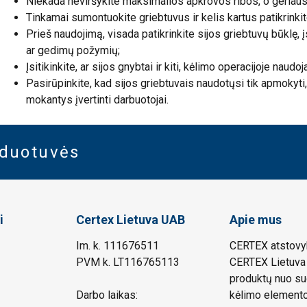
Niekada neviršykite maksimalios apkrovos ribos, o geriausia
Tinkamai sumontuokite griebtuvus ir kelis kartus patikrinkite, 
Prieš naudojimą, visada patikrinkite sijos griebtuvų būklę, į
ar gedimų požymių;
Įsitikinkite, ar sijos gnybtai ir kiti, kėlimo operacijoje naudoj
Pasirūpinkite, kad sijos griebtuvais naudotųsi tik apmokyti
mokantys įvertinti darbuotojai.
rduotuvės
i
Certex Lietuva UAB
Apie mus
Im. k. 111676511
CERTEX atstovyb
PVM k. LT116765113
CERTEX Lietuva 
produktų nuo su
Darbo laikas:
kėlimo elemento.