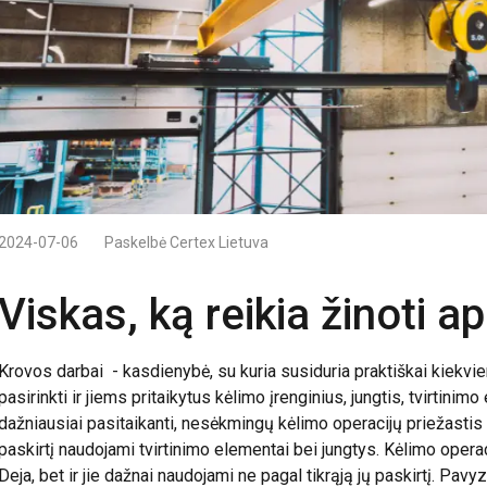
2024-07-06
Paskelbė
Certex Lietuva
Viskas, ką reikia žinoti a
Krovos darbai - kasdienybė, su kuria susiduria praktiškai kiekvie
pasirinkti ir jiems pritaikytus kėlimo įrenginius, jungtis, tvirtini
dažniausiai pasitaikanti, nesėkmingų kėlimo operacijų priežastis 
paskirtį naudojami tvirtinimo elementai bei jungtys. Kėlimo operaci
Deja, bet ir jie dažnai naudojami ne pagal tikrąją jų paskirtį. Pavyzd