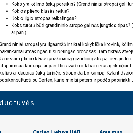
Koks yra kėlimo šakų poreikis? (Grandininiai stropai gali turė
Kokios plieno klasės reikia?
Kokio ilgio stropas reikalingas?
Koks turėtų būti grandininio stropo galinės jungties tipas? (
ar pan.)
Grandininiai stropai yra ilgaamžė ir tikrai kokybiška krovinių kėlim
pakankamai atsakingas ir sudėtingas procesas. Tam tikrais atvejai
žemesnei plieno klasei priskiriamą grandininį stropą, nes jis turi
atsparumas korozijai ar pan. Itin svarbu ir labai gerai apskaičiuoti 
kelias ar daugiau šakų turinčio stropo darbo kampą. Kylant dve
pasikonsultuoti su Certex, kurie mielai patars ir padės pasirinkt
rduotuvės
i
Certex Lietuva UAB
Apie mus