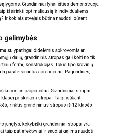
sąlygoms. Grandininiai lynai išties demonstruoja
p išsirinkti optimaliausią ir individualiems
ą? Ir kokiais atvejais būtina naudoti būtent
mo galimybės
iama su ypatingai didelėmis apkrovomis ar
jų dalių, grandininis stropas gali kelti ne tik
tinių formų konstrukcijas. Tokio tipo krovinių
isada pasiteisinantis sprendimas. Pagrindinės,
iš kurios jis pagamintas. Grandininiai stropai
 klasei priskiriami stropai. Taigi ieškant
ikėtų rinktis grandininius stropus iš 12 klasės
mo jungtys, kokybiški grandininiai stropai yra
i taip pat efektyviai ir saugiai galima naudoti