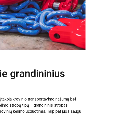
pie grandininius
ai įtakoja krovinio transportavimo našumą bei
limo stropų tipų – grandininis stropas.
krovinių kėlimo užduotimis. Taip pat juos saugu