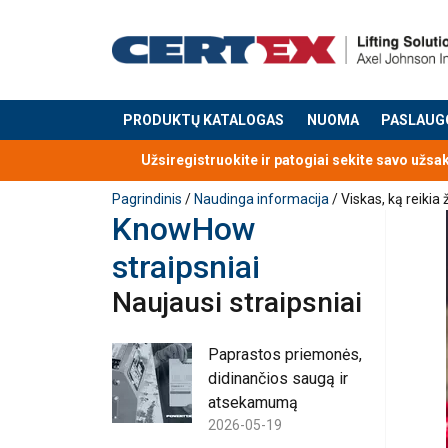
PRODUKTŲ KATALOGAS
NUOMA
PASLAUG
Produktas buvo pridėtas prie jūsų užklausos
Užsiregistruokite ir patogiai sekite savo užsa
Pagrindinis
/
Naudinga informacija
/ Viskas, ką reikia 
KnowHow
straipsniai
Naujausi straipsniai
Paprastos priemonės,
didinančios saugą ir
atsekamumą
2026-05-19