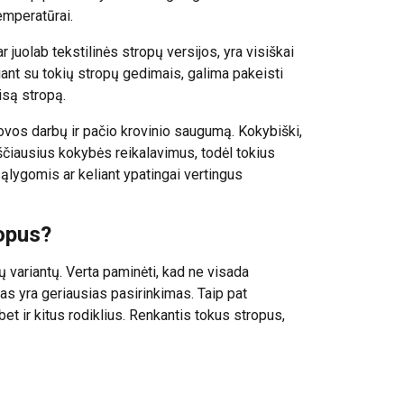
temperatūrai.
ar juolab tekstilinės stropų versijos, yra visiškai
riant su tokių stropų gedimais, galima pakeisti
isą stropą.
ovos darbų ir pačio krovinio saugumą. Kokybiški,
ukščiausius kokybės reikalavimus, todėl tokius
ąlygomis ar keliant ypatingai vertingus
ropus?
pų variantų. Verta paminėti, kad ne visada
pas yra geriausias pasirinkimas. Taip pat
 bet ir kitus rodiklius. Renkantis tokus stropus,