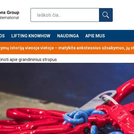
OS
LIFTING KNOWHOW
NAUDINGA
APIE MUS
kymų istoriją vienoje vietoje – matykite ankstesnius užsakymus, jų 
žinoti apie grandininius stropus