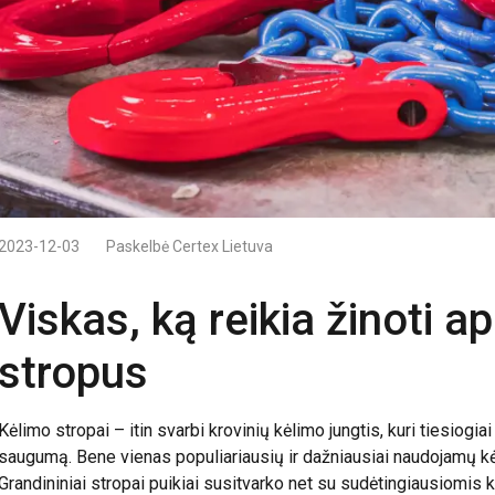
2023-12-03
Paskelbė
Certex Lietuva
Viskas, ką reikia žinoti a
stropus
Kėlimo stropai – itin svarbi krovinių kėlimo jungtis, kuri tiesiogi
saugumą. Bene vienas populiariausių ir dažniausiai naudojamų kė
Grandininiai stropai puikiai susitvarko net su sudėtingiausiomis 