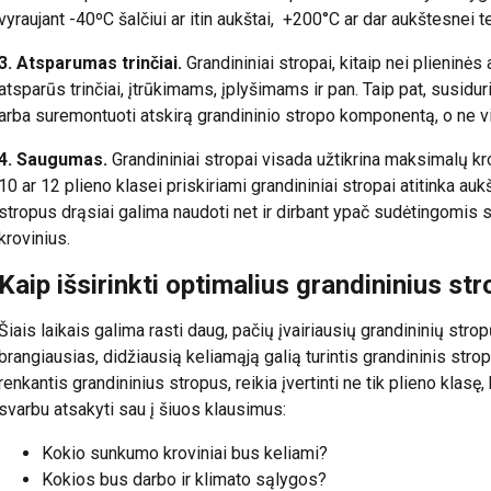
vyraujant -40ºC šalčiui ar itin aukštai, +200°C ar dar aukštesnei 
3. Atsparumas trinčiai.
Grandininiai stropai, kitaip nei plieninės 
atsparūs trinčiai, įtrūkimams, įplyšimams ir pan. Taip pat, susidu
arba suremontuoti atskirą grandininio stropo komponentą, o ne v
4. Saugumas.
Grandininiai stropai visada užtikrina maksimalų kr
10 ar 12 plieno klasei priskiriami grandininiai stropai atitinka a
stropus drąsiai galima naudoti net ir dirbant ypač sudėtingomis s
krovinius.
Kaip išsirinkti optimalius grandininius st
Šiais laikais galima rasti daug, pačių įvairiausių grandininių stro
brangiausias, didžiausią keliamąją galią turintis grandininis stro
renkantis grandininius stropus, reikia įvertinti ne tik plieno klasę,
svarbu atsakyti sau į šiuos klausimus:
Kokio sunkumo kroviniai bus keliami?
Kokios bus darbo ir klimato sąlygos?