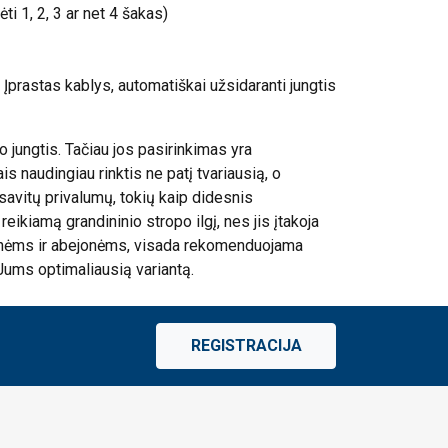
ti 1, 2, 3 ar net 4 šakas)
 Įprastas kablys, automatiškai užsidaranti jungtis
o jungtis. Tačiau jos pasirinkimas yra
s naudingiau rinktis ne patį tvariausią, o
 savitų privalumų, tokių kaip didesnis
reikiamą grandininio stropo ilgį, nes jis įtakoja
jonėms ir abejonėms, visada rekomenduojama
i Jums optimaliausią variantą.
REGISTRACIJA