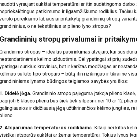
naudoti vyraujant aukštai temperatūrai ar itin sudėtingoms darbo 
nepriekaištingus patikimumo ir ilgaamžiškumo rodiklius. Tačiau kai
verslo poreikiams labiausiai pritaikytą grandininių stropų variant
grandininius, o ne tekstilinius ar plieno lyno stropus?
Grandininių stropų privalumai ir pritaiky
Grandininis stropas – idealus pasirinkimas atvejais, kai susidur
nestandartinėmis kėlimo užduotimis. Dėl ypatingai stiprių sudedamų
ypatingai sunkius krovinius, bet ir karštas medžiagas ar nestandar
kėlimas su kito tipo stropais – būtų itin rizikingas ir tikrai ne v
grandininiams lynams būdingos teigiamos savybės yra šios:
1. Didelė jėga.
Grandininio stropo pajėgumą įtakoja plieno klasė, 
pagrįsti 8 klasės plienu bus šiek tiek silpesni, nei 10 ar 12 plieno
galingiausios ir didžiausią jėgą užtikrinančios kėlimo jungties, re
plieno.
2. Atsparumas temperatūros rodikliams.
Kitaip nei kitos kėli
visiškai atsparūs aukštai ar žemai temperatūrai. Tokius lynus lygia