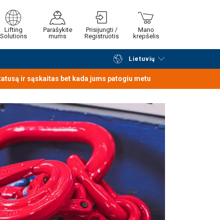
Lifting
Parašykite
Prisijungti /
Mano
Solutions
mums
Registruotis
krepšelis
Lietuvių
Tęsti naršymą
Tęsti pirkimą
statusą ir sąskaitas bet kada jums patogiu metu