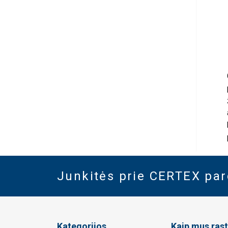
Junkitės prie CERTEX pa
Kategorijos
Kaip mus rast