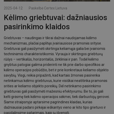
2025-04-12
Paskelbė
Certex Lietuva
Kėlimo griebtuvai: dažniausios
pasirinkimo klaidos
Griebtuvas – naudingas ir tikrai dažnai naudojamas kėlimo
mechanizmas, plačiai paplitęs įvairiausiose pramonės srityse.
Griebtuvai gali pasižymėti skirtinga keliamąja galia bei įvairiomis
techninėmis charakteristikomis. Vyrauja ir skirtingos griebtuvų
rūšys – vertikalūs, horizontalūs, žirkliniai ir pan. Todėl kėlimo
gnybtus patogiai galima priderinti ne tik prie darbo specifikos ar
kėlimo operacijos pobūdžio, bet ir prie konkretaus keliamo objekto
savybių. Visgi, reikia pripažinti, kad kartais žmonės pasirenka
netinkamus kėlimo griebtuvus, kurie visiškai neatitinka pramonės
srities ar keliamo objekto poreikių. Dėl netinkamo pasirinkimo
griebtuvas gali pasižymėti mažesniu efektyvumu. Be to, jis gali
kelti grėsmę tiek kėlimo operacijos sėkmei, tiek darbuotojų gerovei.
Šiame straipsnyje aptarsime pagrindines klaidas, kurias
dažniausiai padaro pirkėjai ieškantys vieno ar kito tipo grietuvo ir
pasidalinsime patarimais, kaip jų išvengti.