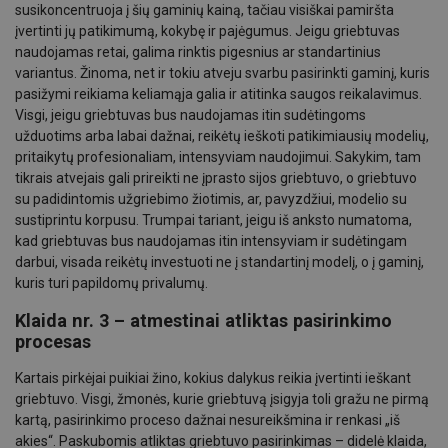
susikoncentruoja į šių gaminių kainą, tačiau visiškai pamiršta
įvertinti jų patikimumą, kokybę ir pajėgumus. Jeigu griebtuvas
naudojamas retai, galima rinktis pigesnius ar standartinius
variantus. Žinoma, net ir tokiu atveju svarbu pasirinkti gaminį, kuris
pasižymi reikiama keliamąja galia ir atitinka saugos reikalavimus.
Visgi, jeigu griebtuvas bus naudojamas itin sudėtingoms
užduotims arba labai dažnai, reikėtų ieškoti patikimiausių modelių,
pritaikytų profesionaliam, intensyviam naudojimui. Sakykim, tam
tikrais atvejais gali prireikti ne įprasto sijos griebtuvo, o griebtuvo
su padidintomis užgriebimo žiotimis, ar, pavyzdžiui, modelio su
sustiprintu korpusu. Trumpai tariant, jeigu iš anksto numatoma,
kad griebtuvas bus naudojamas itin intensyviam ir sudėtingam
darbui, visada reikėtų investuoti ne į standartinį modelį, o į gaminį,
kuris turi papildomų privalumų.
Klaida nr. 3 – atmestinai atliktas pasirinkimo
procesas
Kartais pirkėjai puikiai žino, kokius dalykus reikia įvertinti ieškant
griebtuvo. Visgi, žmonės, kurie griebtuvą įsigyja toli gražu ne pirmą
kartą, pasirinkimo proceso dažnai nesureikšmina ir renkasi „iš
akies“. Paskubomis atliktas griebtuvo pasirinkimas – didelė klaida,