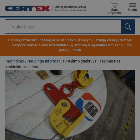
Mano
Meniu
krepšelis
Paieška
Produktas buvo pridėtas prie jūsų užklausos
Užsiregistruokite ir patogiai sekite savo užsakymų istoriją vienoje vietoje
– matykite ankstesnius užsakymus, jų statusą ir sąskaitas bet kada jums
patogiu metu
Pagrindinis
/
Naudinga informacija
/ Kėlimo griebtuvai: dažniausios
pasirinkimo klaidos