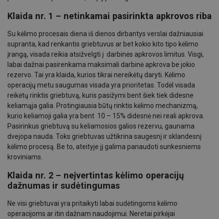
Klaida nr. 1 – netinkamai pasirinkta apkrovos riba
Su kėlimo procesais diena iš dienos dirbantys verslai dažniausiai
supranta, kad renkantis griebtuvus ar bet kokio kito tipo kėlimo
įrangą, visada reikia atsižvelgti į darbinės apkrovos limitus. Visgi,
labai dažnai pasirenkama maksimali darbinė apkrova be jokio
rezervo. Tai yra klaida, kurios tikrai nereikėtų daryti. Kėlimo
operacijų metu saugumas visada yra prioritetas. Todėl visada
reikėtų rinktis griebtuvą, kuris pasižymi bent šiek tiek didesne
keliamąja galia. Protingiausia būtų rinktis kėlimo mechanizmą,
kurio keliamoji galia yra bent 10 – 15% didesnė nei reali apkrova.
Pasirinkus griebtuvą su keliamosios galios rezervu, gaunama
dvejopa nauda. Toks griebtuvas užtikrina saugesnį ir sklandesnį
kėlimo procesą. Be to, ateityje jį galima panaudoti sunkesniems
kroviniams.
Klaida nr. 2 – neįvertintas kėlimo operacijų
dažnumas ir sudėtingumas
Ne visi griebtuvai yra pritaikyti labai sudėtingoms kėlimo
operacijoms ar itin dažnam naudojimui. Neretai pirkėjai