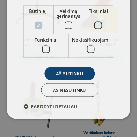
Būtinieji
Veikimą
Tiksliniai
gerinantys
Funkciniai
Neklasifikuojami
Griebtuvas TVSH
Horizontalaus kėlimo
statinėms kelti
griebtuvas TNMH
Peržiūrėti produktą
Peržiūrėti produktą
AŠ SUTINKU
AŠ NESUTINKU
PARODYTI DETALIAU
Vertikalaus kėlimo