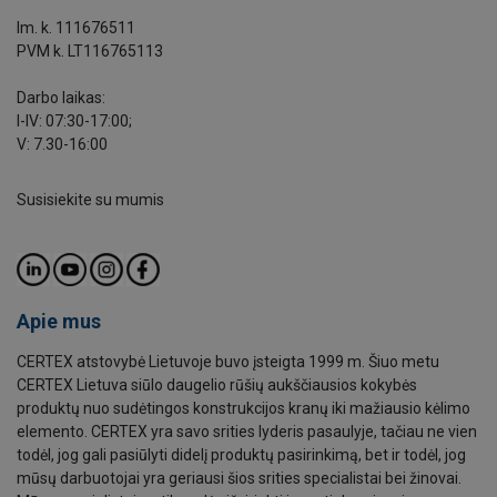
Im. k. 111676511
PVM k. LT116765113
Darbo laikas:
I-IV: 07:30-17:00;
V: 7.30-16:00
Susisiekite su mumis
Apie mus
CERTEX atstovybė Lietuvoje buvo įsteigta 1999 m. Šiuo metu
CERTEX Lietuva siūlo daugelio rūšių aukščiausios kokybės
produktų nuo sudėtingos konstrukcijos kranų iki mažiausio kėlimo
elemento. CERTEX yra savo srities lyderis pasaulyje, tačiau ne vien
todėl, jog gali pasiūlyti didelį produktų pasirinkimą, bet ir todėl, jog
mūsų darbuotojai yra geriausi šios srities specialistai bei žinovai.