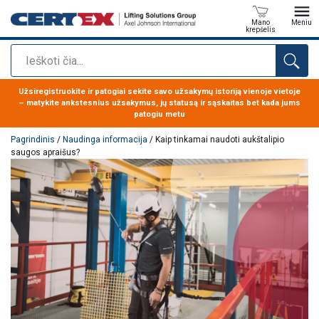
Mano
Meniu
krepšelis
Paieška
Produktas buvo pridėtas prie jūsų užklausos
Užsiregistruokite ir patogiai sekite savo užsakymų istoriją vienoje vietoje
– matykite ankstesnius užsakymus, jų statusą ir sąskaitas bet kada jums
patogiu metu
Pagrindinis
/
Naudinga informacija
/ Kaip tinkamai naudoti aukštalipio
saugos apraišus?