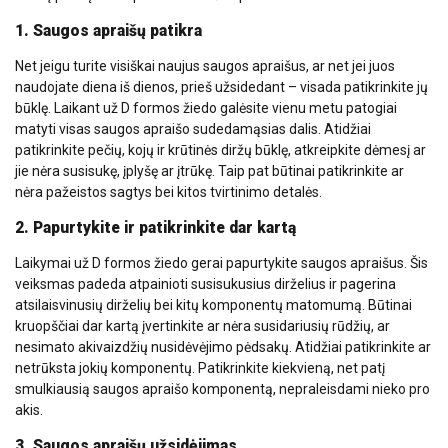
1. Saugos apraišų patikra
Net jeigu turite visiškai naujus saugos apraišus, ar net jei juos
naudojate diena iš dienos, prieš užsidedant – visada patikrinkite jų
būklę. Laikant už D formos žiedo galėsite vienu metu patogiai
matyti visas saugos apraišo sudedamąsias dalis. Atidžiai
patikrinkite pečių, kojų ir krūtinės diržų būklę, atkreipkite dėmesį ar
jie nėra susisukę, įplyšę ar įtrūkę. Taip pat būtinai patikrinkite ar
nėra pažeistos sagtys bei kitos tvirtinimo detalės.
2. Papurtykite ir patikrinkite dar kartą
Laikymai už D formos žiedo gerai papurtykite saugos apraišus. Šis
veiksmas padeda atpainioti susisukusius dirželius ir pagerina
atsilaisvinusių dirželių bei kitų komponentų matomumą. Būtinai
kruopščiai dar kartą įvertinkite ar nėra susidariusių rūdžių, ar
nesimato akivaizdžių nusidėvėjimo pėdsakų. Atidžiai patikrinkite ar
netrūksta jokių komponentų. Patikrinkite kiekvieną, net patį
smulkiausią saugos apraišo komponentą, nepraleisdami nieko pro
akis.
3. Saugos apraišų užsidėjimas