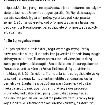
Jeigu aukštalipių įranga nėra pažeista, o jos sudedamosios dalys –
vietoje, tuomet užsidėkite saugos apraišą. Didžioji dalis saugos
apraišų užsideda lygiai ant pečių, lygiai taip pat kaip įprasta
liemenė. Būtinai įsitikinkite, kad D formos žiedas yra tiesiai ties
pečių centru. Pagal poreikį pareguliuokite D formos žiedą aukštyn
arba žemyn.
4. Diržų reguliavimas
Saugos apraišai suteikia diržų reguliavimo galimybę. Pečių
dirželius reikia sureguliuoti taip, kad jų vertikali padėtis būtų tolygiai
išdėstyta su krūtine. Tuomet patraukite kiekvieną kojos diržą ir
kartu gerai pritvirtinkite sagtis. Atsistokite tiesiai ir sureguliuokite
šonuose esančius kūno dirželius. Krūtinės diržą sutvirtinkite
maždaug iki krūtinės vidurio. Trumpai tariant, sureguliuokite viską
taip, kad nei vienas komponentas nebūtų per daug laisvas ar
pernelyg veržiantis. Taip pat būtinai pasirūpinkite, kad diržai
niekada nebūtų nukrypę nuo centro. Atlikę šiuos procesus
įsitikinkite, kad galite atlikti pilną judesių diapazoną, tačiau
nesijaučiate per laisvai. Tai galima patikrinti įterpus ranką tarp
kojos ir dirželio. Atliekant rankos sukimo veiksmą, pirštai turėtų