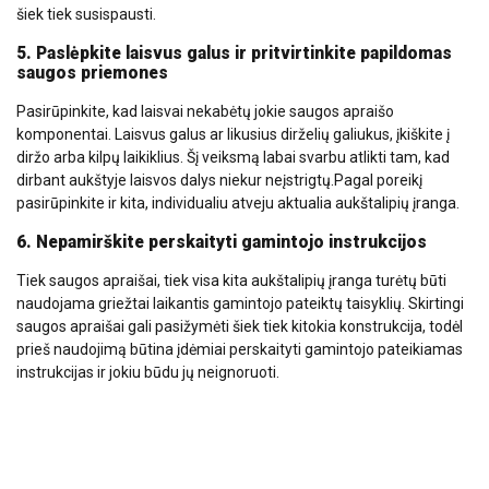
šiek tiek susispausti.
5. Paslėpkite laisvus galus ir pritvirtinkite papildomas
saugos priemones
Pasirūpinkite, kad laisvai nekabėtų jokie saugos apraišo
komponentai. Laisvus galus ar likusius dirželių galiukus, įkiškite į
diržo arba kilpų laikiklius. Šį veiksmą labai svarbu atlikti tam, kad
dirbant aukštyje laisvos dalys niekur neįstrigtų.Pagal poreikį
pasirūpinkite ir kita, individualiu atveju aktualia aukštalipių įranga.
6. Nepamirškite perskaityti gamintojo instrukcijos
Tiek saugos apraišai, tiek visa kita aukštalipių įranga turėtų būti
naudojama griežtai laikantis gamintojo pateiktų taisyklių. Skirtingi
saugos apraišai gali pasižymėti šiek tiek kitokia konstrukcija, todėl
prieš naudojimą būtina įdėmiai perskaityti gamintojo pateikiamas
instrukcijas ir jokiu būdu jų neignoruoti.