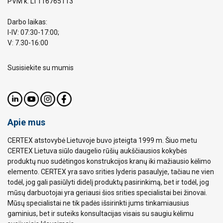
PVM k. LT116765113
Darbo laikas:
I-IV: 07:30-17:00;
V: 7.30-16:00
Susisiekite su mumis
Apie mus
CERTEX atstovybė Lietuvoje buvo įsteigta 1999 m. Šiuo metu
CERTEX Lietuva siūlo daugelio rūšių aukščiausios kokybės
produktų nuo sudėtingos konstrukcijos kranų iki mažiausio kėlimo
elemento. CERTEX yra savo srities lyderis pasaulyje, tačiau ne vien
todėl, jog gali pasiūlyti didelį produktų pasirinkimą, bet ir todėl, jog
mūsų darbuotojai yra geriausi šios srities specialistai bei žinovai.
Mūsų specialistai ne tik padės išsirinkti jums tinkamiausius
gaminius, bet ir suteiks konsultacijas visais su saugiu kėlimu