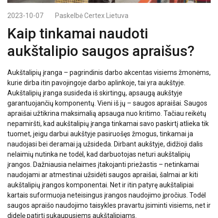
2023-10-07
Paskelbė
Certex Lietuva
Kaip tinkamai naudoti
aukštalipio saugos apraišus?
Aukštalipių įranga – pagrindinis darbo akcentas visiems žmonėms,
kurie dirba itin pavojingoje darbo aplinkoje, tai yra aukštyje.
Aukštalipių įranga susideda iš skirtingų, apsaugą aukštyje
garantuojančių komponentų. Vieni iš jų – saugos apraišai. Saugos
apraišai užtikrina maksimalią apsauga nuo kritimo. Tačiau reikėtų
nepamiršti, kad aukštalipių įranga tinkamai savo paskirtį atlieka tik
tuomet, jeigu darbui aukštyje pasiruošęs žmogus, tinkamai ja
naudojasi bei deramai ją užsideda. Dirbant aukštyje, didžioji dalis
nelaimių nutinka ne todėl, kad darbuotojas neturi aukštalipių
įrangos. Dažniausia nelaimes įtakojanti priežastis – netinkamai
naudojami ar atmestinai užsidėti saugos apraišai, šalmai ar kiti
aukštalipių įrangos komponentai. Net ir itin patyrę aukštalipiai
kartais suformuoja neteisingus įrangos naudojimo įpročius. Todėl
saugos apraišo naudojimo taisykles pravartu įsiminti visiems, net ir
didelę patirtį sukaupusiems aukštalipiams.