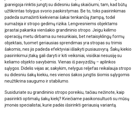
įpareigoja rinktis jungtį su didesniu šakų skaičiumi, tam, kad būtų
Būtinieji
Veikimą
Tiksliniai
užtikrintas tolygus svorio paskirstymas. Be to, toks pasirinkimas
gerinantys
padeda sumažinti kiekvienai šakai tenkančią įtampą, todėl
sumažėja ir stropo gedimų rizika. Lengvesniems objektams
įprastai pakanka vienšakio grandininio stropo. Jeigu kėlimo
operacijų metu dirbama su nesunkiais, bet netaisyklingų formų
Funkciniai
Neklasifikuojami
objektais, tuomet geriausias sprendimas yra stropas su trimis
šakomis, nes jis padeda efektyviai išlaikyti pusiausvyrą. Šakų kiekio
pasirinkimui įtaką gali daryti ir kiti veiksniai, visiškai nesusiję su
keliamo objekto savybėmis. Vienas iš pavyzdžių – aplinkos
sąlygos. Didelis vėjas ar, sakykim, nelygus reljefas reikalauja stropo
AŠ SUTINKU
su didesniu šakų kiekiu, nes vienos šakos jungtis šiomis sąlygomis
neužtikrina saugumo ir stabilumo.
AŠ NESUTINKU
Susiduriate su grandininio stropo poreikiu, tačiau nežinote, kaip
pasirinkti optimalų šakų kiekį? Kviečiame pasikonsultuoti su mūsų
PARODYTI DETALIAU
įmonės specialistai, kurie padės išsirinkti geriausią variantą.