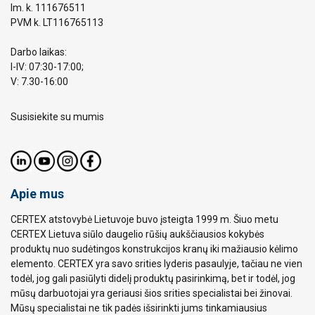
Im. k. 111676511
PVM k. LT116765113
Darbo laikas:
I-IV: 07:30-17:00;
V: 7.30-16:00
Susisiekite su mumis
Apie mus
CERTEX atstovybė Lietuvoje buvo įsteigta 1999 m. Šiuo metu
CERTEX Lietuva siūlo daugelio rūšių aukščiausios kokybės
produktų nuo sudėtingos konstrukcijos kranų iki mažiausio kėlimo
elemento. CERTEX yra savo srities lyderis pasaulyje, tačiau ne vien
todėl, jog gali pasiūlyti didelį produktų pasirinkimą, bet ir todėl, jog
mūsų darbuotojai yra geriausi šios srities specialistai bei žinovai.
Mūsų specialistai ne tik padės išsirinkti jums tinkamiausius