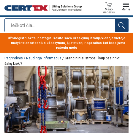
Mano
Meniu
krepšelis
Paieška
Produktas buvo pridėtas prie jūsų užklausos
Užsiregistruokite ir patogiai sekite savo užsakymų istoriją vienoje vietoje
– matykite ankstesnius užsakymus, jų statusą ir sąskaitas bet kada jums
patogiu metu
Pagrindinis
/
Naudinga informacija
/ Grandininiai stropai: kaip pasirinkti
šakų kiekį?