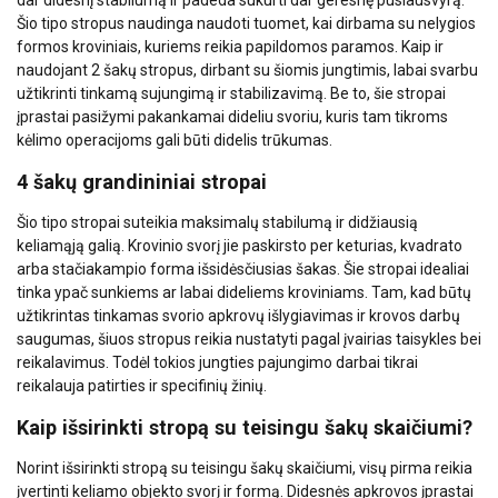
Šio tipo stropus naudinga naudoti tuomet, kai dirbama su nelygios
formos kroviniais, kuriems reikia papildomos paramos. Kaip ir
naudojant 2 šakų stropus, dirbant su šiomis jungtimis, labai svarbu
užtikrinti tinkamą sujungimą ir stabilizavimą. Be to, šie stropai
įprastai pasižymi pakankamai dideliu svoriu, kuris tam tikroms
kėlimo operacijoms gali būti didelis trūkumas.
4 šakų grandininiai stropai
Šio tipo stropai suteikia maksimalų stabilumą ir didžiausią
Ši svetainė naudoja slapukus
keliamąją galią. Krovinio svorį jie paskirsto per keturias, kvadrato
Naudojame slapukus siekdami
LITHUANIAN
arba stačiakampio forma išsidėsčiusias šakas. Šie stropai idealiai
suasmeninti turinį, skelbimus ir analizuoti
tinka ypač sunkiems ar labai dideliems kroviniams. Tam, kad būtų
ENGLISH TRANSLATION
užtikrintas tinkamas svorio apkrovų išlygiavimas ir krovos darbų
srautą. Taip pat dalijamės informacija apie
saugumas, šiuos stropus reikia nustatyti pagal įvairias taisykles bei
jūsų naudojimąsi mūsų svetaine su mūsų
reikalavimus. Todėl tokios jungties pajungimo darbai tikrai
reklamos ir analizės partneriais, kurie gali
reikalauja patirties ir specifinių žinių.
ją sujungti su kita informacija, kurią jiems
pateikėte arba kurią jie surinko, kai
Kaip išsirinkti stropą su teisingu šakų skaičiumi?
naudojatės jų paslaugomis.
Privatumo
Norint išsirinkti stropą su teisingu šakų skaičiumi, visų pirma reikia
politika
įvertinti keliamo objekto svorį ir formą. Didesnės apkrovos įprastai