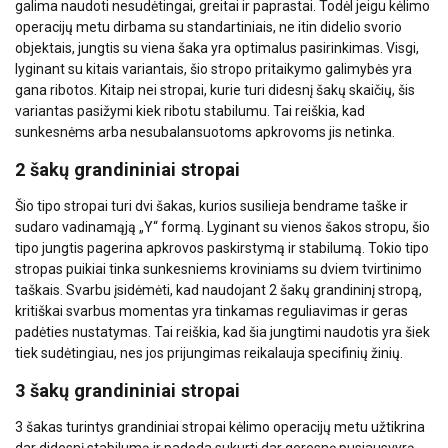
galima naudoti nesudėtingai, greitai ir paprastai. Todėl jeigu kėlimo
operacijų metu dirbama su standartiniais, ne itin didelio svorio
objektais, jungtis su viena šaka yra optimalus pasirinkimas. Visgi,
lyginant su kitais variantais, šio stropo pritaikymo galimybės yra
gana ribotos. Kitaip nei stropai, kurie turi didesnį šakų skaičių, šis
variantas pasižymi kiek ribotu stabilumu. Tai reiškia, kad
sunkesnėms arba nesubalansuotoms apkrovoms jis netinka.
2 šakų grandininiai stropai
Šio tipo stropai turi dvi šakas, kurios susilieja bendrame taške ir
sudaro vadinamąją „Y“ formą. Lyginant su vienos šakos stropu, šio
tipo jungtis pagerina apkrovos paskirstymą ir stabilumą. Tokio tipo
stropas puikiai tinka sunkesniems kroviniams su dviem tvirtinimo
taškais. Svarbu įsidėmėti, kad naudojant 2 šakų grandininį stropą,
kritiškai svarbus momentas yra tinkamas reguliavimas ir geras
padėties nustatymas. Tai reiškia, kad šia jungtimi naudotis yra šiek
tiek sudėtingiau, nes jos prijungimas reikalauja specifinių žinių.
3 šakų grandininiai stropai
3 šakas turintys grandiniai stropai kėlimo operacijų metu užtikrina
dar didesnį stabilumą ir padeda sukurti dar geresnę pusiausvyrą.