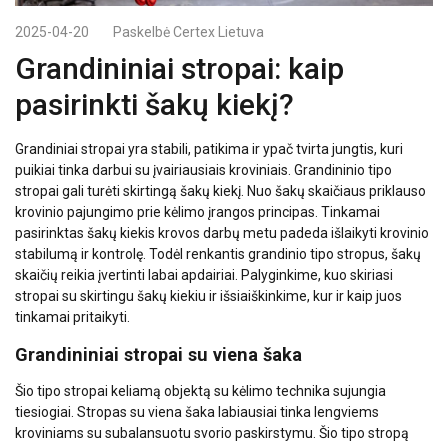
2025-04-20
Paskelbė
Certex Lietuva
Grandininiai stropai: kaip
pasirinkti šakų kiekį?
Grandiniai stropai yra stabili, patikima ir ypač tvirta jungtis, kuri
puikiai tinka darbui su įvairiausiais kroviniais. Grandininio tipo
stropai gali turėti skirtingą šakų kiekį. Nuo šakų skaičiaus priklauso
krovinio pajungimo prie kėlimo įrangos principas. Tinkamai
pasirinktas šakų kiekis krovos darbų metu padeda išlaikyti krovinio
stabilumą ir kontrolę. Todėl renkantis grandinio tipo stropus, šakų
skaičių reikia įvertinti labai apdairiai. Palyginkime, kuo skiriasi
stropai su skirtingu šakų kiekiu ir išsiaiškinkime, kur ir kaip juos
tinkamai pritaikyti.
Grandininiai stropai su viena šaka
Šio tipo stropai keliamą objektą su kėlimo technika sujungia
tiesiogiai. Stropas su viena šaka labiausiai tinka lengviems
kroviniams su subalansuotu svorio paskirstymu. Šio tipo stropą