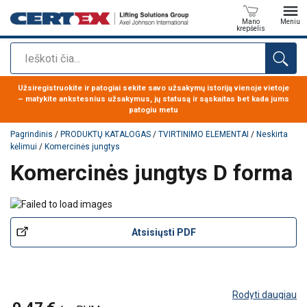
Mano
Meniu
krepšelis
Paieška
Produktas buvo pridėtas prie jūsų užklausos
Užsiregistruokite ir patogiai sekite savo užsakymų istoriją vienoje vietoje
– matykite ankstesnius užsakymus, jų statusą ir sąskaitas bet kada jums
patogiu metu
Pagrindinis
/
PRODUKTŲ KATALOGAS
/
TVIRTINIMO ELEMENTAI
/
Neskirta
kėlimui
/
Komercinės jungtys
Komercinės jungtys D forma
Atsisiųsti PDF
Rodyti daugiau