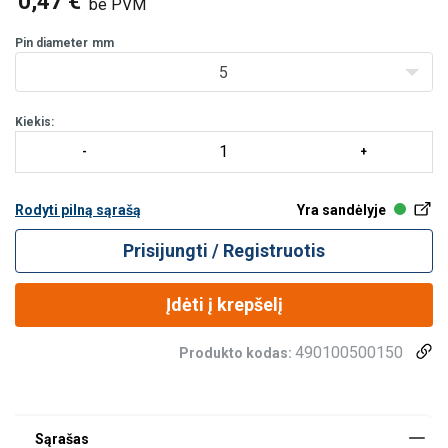
0,47 €
be PVM
Pin diameter
mm
5
Kiekis:
Rodyti pilną sąrašą
Yra sandėlyje
Prisijungti / Registruotis
Įdėti į krepšelį
490100500150
Produkto kodas: