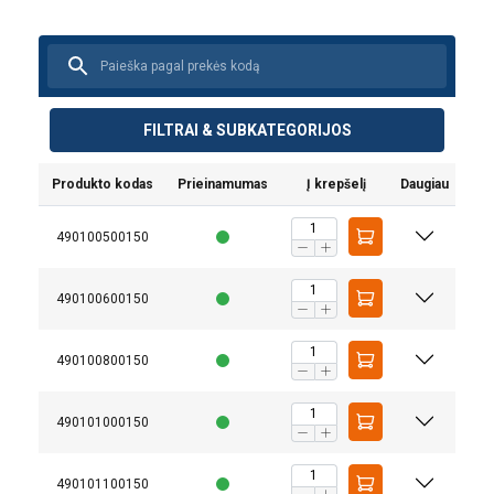
FILTRAI & SUBKATEGORIJOS
Produkto kodas
Prieinamumas
Į krepšelį
Daugiau
490100500150
490100600150
Medžiaga:
Padengimas:
490100800150
Klasė:
490101000150
490101100150