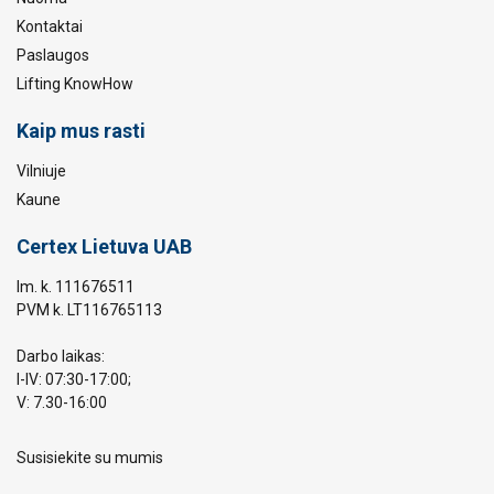
Kontaktai
Paslaugos
Lifting KnowHow
Kaip mus rasti
Vilniuje
Kaune
Certex Lietuva UAB
Im. k. 111676511
PVM k. LT116765113
Darbo laikas:
I-IV: 07:30-17:00;
V: 7.30-16:00
Susisiekite su mumis