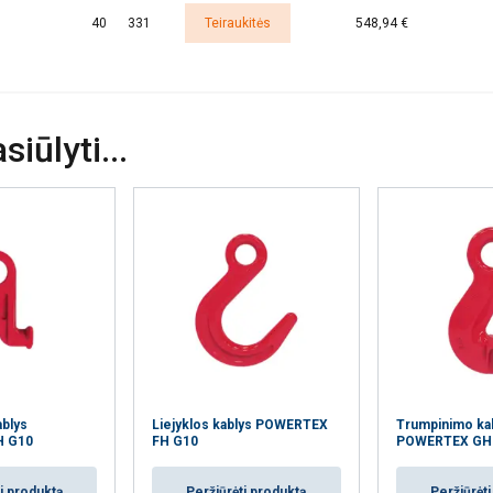
40
331
Teiraukitės
548,94 €
iūlyti...
ablys
Liejyklos kablys POWERTEX
Trumpinimo ka
H G10
FH G10
POWERTEX GH
i produktą
Peržiūrėti produktą
Peržiūrėt