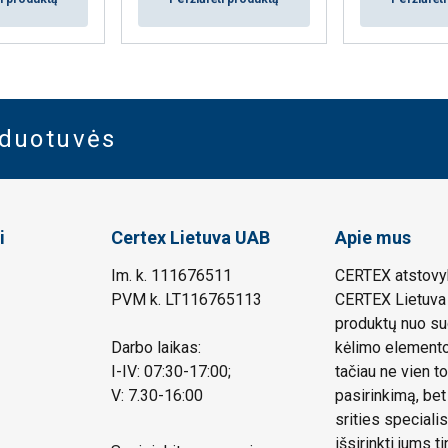
rduotuvės
i
Certex Lietuva UAB
Apie mus
Im. k. 111676511
CERTEX atstovyb
PVM k. LT116765113
CERTEX Lietuva 
produktų nuo su
Darbo laikas:
kėlimo elemento.
I-IV: 07:30-17:00;
tačiau ne vien to
V: 7.30-16:00
pasirinkimą, bet
srities speciali
išsirinkti jums 