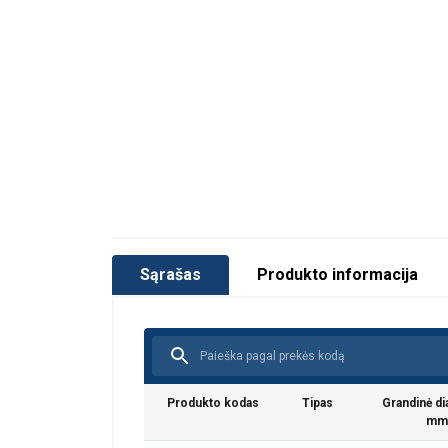
Visi
Į asortimentą įtraukti daugiafunkciniai k
Kiekvienas išlietas komponentas yra išb
Kiekvienas komponentas yra patikrintas 
darbinę apkrovą WLL
Visiškas atsekamumas pagal partijos n
Sąrašas
Produkto informacija
Visuose komponentuose nėra chromo 
Galimos atsarginės dalys
POWERTEX 2.2 sertifikatas pridedamas
Komponentai taip pat gali būti naudojam
kaip 8 klasė remiantis EN 818-4.
Produkto kodas
Tipas
Grandinė d
Žymėjimas:
mm
Temperatūros diapazonas: