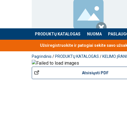
PRODUKTŲ KATALOGAS
NUOMA
PASLAUG
Produktas buvo pridėtas prie jūsų užklausos
Užsiregistruokite ir patogiai sekite savo užsa
Pagrindinis
/
PRODUKTŲ KATALOGAS
/
KĖLIMO ĮRAN
Atsisiųsti PDF
Kablys su kilpa ir liežuvėliu
POWERTEX
SH
pritvirtintas prie kėlimo taškų.
Kabliukas turi tv