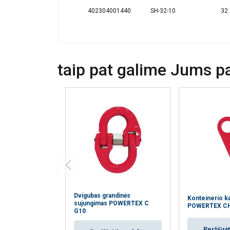
402304001440
SH-32-10
32
taip pat galime Jums pas
Dvigubas grandinės
Konteinerio k
sujungimas POWERTEX C
POWERTEX C
G10
Peržiūrėt