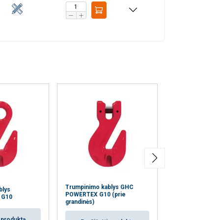
Trumpinimo kablys GHC
blys
Kėlimo žiedas
POWERTEX G10 (prie
 G10
G10
grandinės)
i produktą
Peržiūrėti