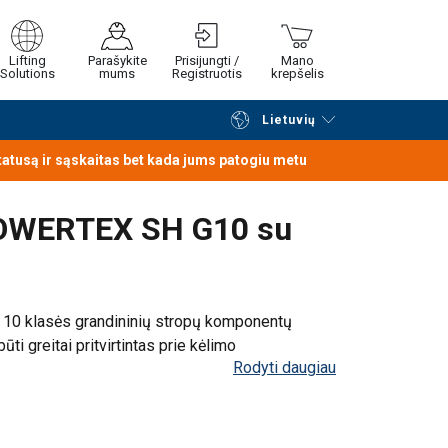
Lifting
Parašykite
Prisijungti /
Mano
Solutions
mums
Registruotis
krepšelis
Lietuvių
Tęsti naršymą
Tęsti pirkimą
statusą ir sąskaitas bet kada jums patogiu metu
 POWERTEX SH G10 su
a
10 klasės grandininių stropų komponentų
 paprastas naudoti ir gali būti greitai
ūti greitai pritvirtintas prie kėlimo
Rodyti daugiau
uo WLL 1.4t iki WLL 40t.