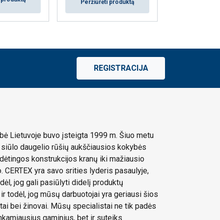
Peržiūrėti produktą
REGISTRACIJA
ė Lietuvoje buvo įsteigta 1999 m. Šiuo metu
siūlo daugelio rūšių aukščiausios kokybės
dėtingos konstrukcijos kranų iki mažiausio
 CERTEX yra savo srities lyderis pasaulyje,
dėl, jog gali pasiūlyti didelį produktų
 ir todėl, jog mūsų darbuotojai yra geriausi šios
stai bei žinovai. Mūsų specialistai ne tik padės
tinkamiausius gaminius, bet ir suteiks