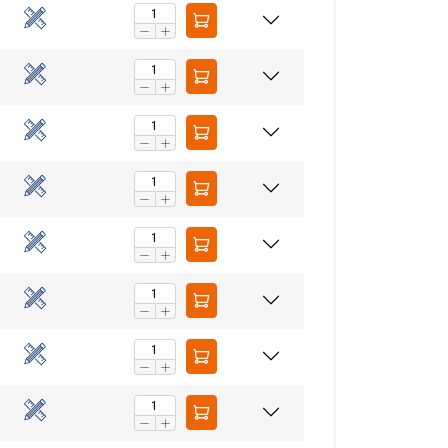
aip pat dalijamės
LITHUANIAN
eriais, kurie gali
ENGLISH TRANSLATION
dojatės jų
eklasifikuojami
AŠ SUTINKU