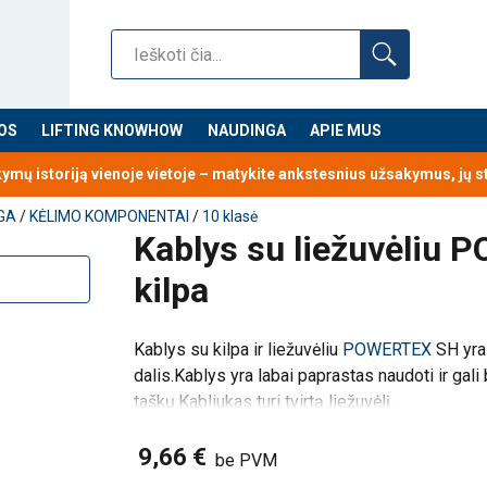
OS
LIFTING KNOWHOW
NAUDINGA
APIE MUS
kymų istoriją vienoje vietoje – matykite ankstesnius užsakymus, jų 
GA
/
KĖLIMO KOMPONENTAI
/
10 klasė
Kablys su liežuvėliu
kilpa
Kablys su kilpa ir liežuvėliu
POWERTEX
SH
yr
10 klasės grandininių stropų komponentų dalis.
Kablys yra labai
dalis.
Kablys yra labai paprastas naudoti ir gali b
irtą liežuvėlį.
taškų.
Kabliukas turi tvirtą liežuvėlį.
Galima įsigyti nuo 6mm iki 32mm grandinei ir n
9,66 €
be PVM