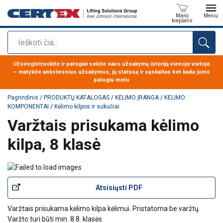
Mano
Meniu
krepšelis
Paieška
Produktas buvo pridėtas prie jūsų užklausos
Užsiregistruokite ir patogiai sekite savo užsakymų istoriją vienoje vietoje
– matykite ankstesnius užsakymus, jų statusą ir sąskaitas bet kada jums
patogiu metu
Pagrindinis
/
PRODUKTŲ KATALOGAS
/
KĖLIMO ĮRANGA
/
KĖLIMO
KOMPONENTAI
/
Kėlimo kilpos ir sukučiai
Varžtais prisukama kėlimo
kilpa, 8 klasė
Atsisiųsti PDF
Varžtais prisukama kėlimo kilpa kėlimui. Pristatoma be varžtų.
Varžto turi būti min. 8.8. klasės