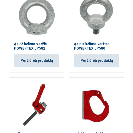
AŠ SUTINKU
AŠ NESUTINKU
PARODYTI DETALIAU
Ąsinė kėlimo veržlė
Ąsinis kėlimo varžtas
POWERTEX LP582
POWERTEX LP580
Peržiūrėti produktą
Peržiūrėti produktą