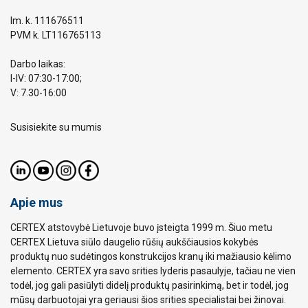
Im. k. 111676511
PVM k. LT116765113
Darbo laikas:
I-IV: 07:30-17:00;
V: 7.30-16:00
Susisiekite su mumis
Apie mus
CERTEX atstovybė Lietuvoje buvo įsteigta 1999 m. Šiuo metu
CERTEX Lietuva siūlo daugelio rūšių aukščiausios kokybės
produktų nuo sudėtingos konstrukcijos kranų iki mažiausio kėlimo
elemento. CERTEX yra savo srities lyderis pasaulyje, tačiau ne vien
todėl, jog gali pasiūlyti didelį produktų pasirinkimą, bet ir todėl, jog
mūsų darbuotojai yra geriausi šios srities specialistai bei žinovai.