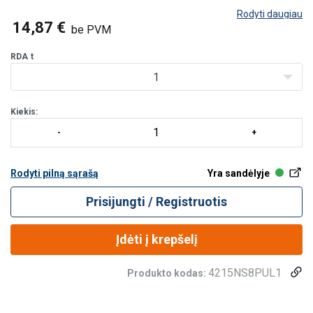
Rodyti daugiau
14,87 €
be PVM
RDA
t
1
Kiekis:
Rodyti pilną sąrašą
Yra sandėlyje
Prisijungti / Registruotis
Įdėti į krepšelį
4215NS8PUL1
Produkto kodas: