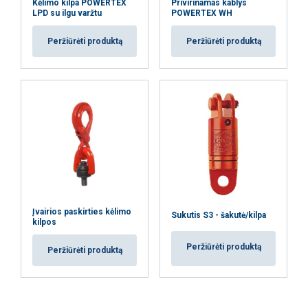
Kėlimo kilpa POWERTEX
Privirinamas kablys
LPD su ilgu varžtu
POWERTEX WH
Peržiūrėti produktą
Peržiūrėti produktą
Įvairios paskirties kėlimo
Sukutis S3 - šakutė/kilpa
kilpos
Peržiūrėti produktą
Peržiūrėti produktą