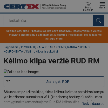
Mano
Meniu
krepšelis
Paieška
Produktas buvo pridėtas prie jūsų užklausos
Užsiregistruokite ir patogiai sekite savo užsakymų istoriją vienoje vietoje
– matykite ankstesnius užsakymus, jų statusą ir sąskaitas bet kada jums
patogiu metu
Pagrindinis
/
PRODUKTŲ KATALOGAS
/
KĖLIMO ĮRANGA
/
KĖLIMO
KOMPONENTAI
/
Kėlimo kilpos ir sukučiai
Kėlimo kilpa veržlė RUD RM
Atsisiųsti PDF
Aštuonkampė kėlimo kilpa, skirta kėlimui.
Kėlimas pasvirimo kampu
yra leidžiamas sumažinus WLL (žr. schemą brėžinyje), tačiau mes
primygtinai rekomenduojame Rud RM kėlimo kilpą naudoti tik
Rodyti daugiau
tiesiam kėlimui.