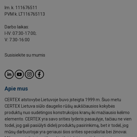
Im. k. 111676511
PVM k. LT116765113
Darbo laikas:
I-IV: 07:30-17:00;
V: 7.30-16:00
Susisiekite su mumis
Apie mus
CERTEX atstovybė Lietuvoje buvo įsteigta 1999 m. Šiuo metu
CERTEX Lietuva siūlo daugelio rūšių aukščiausios kokybės
produktų nuo sudėtingos konstrukcijos kranų iki mažiausio kėlimo
elemento. CERTEX yra savo srities lyderis pasaulyje, tačiau ne vien
todėl, jog gali pasiūlyti didelį produktų pasirinkimą, bet ir todėl, jog
mūsų darbuotojai yra geriausi šios srities specialistai bei žinovai.