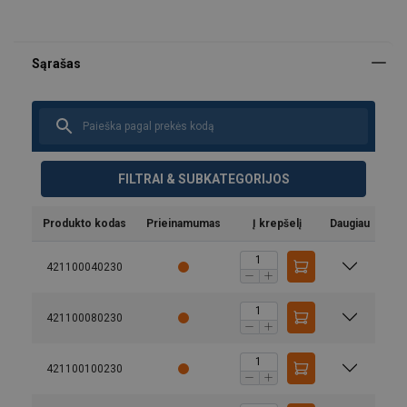
FILTRAI & SUBKATEGORIJOS
Produkto kodas
Prieinamumas
Į krepšelį
Daugiau
421100040230
421100080230
421100100230