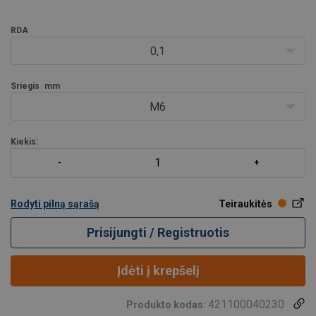
RDA
0,1
Sriegis
mm
M6
Kiekis:
Rodyti pilną sąrašą
Teiraukitės
Prisijungti / Registruotis
Įdėti į krepšelį
421100040230
Produkto kodas: