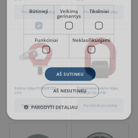
Būtinieji
Veikimą
Tiksliniai
Peržiūrėti produktą
Peržiūrėti produktą
gerinantys
Funkciniai
Neklasifikuojami
AŠ SUTINKU
Kėlimo kilpa POWERTEX
Privirinama kėlimo kilpa
AŠ NESUTINKU
LPS
POWERTEX LPW
Peržiūrėti produktą
Peržiūrėti produktą
PARODYTI DETALIAU