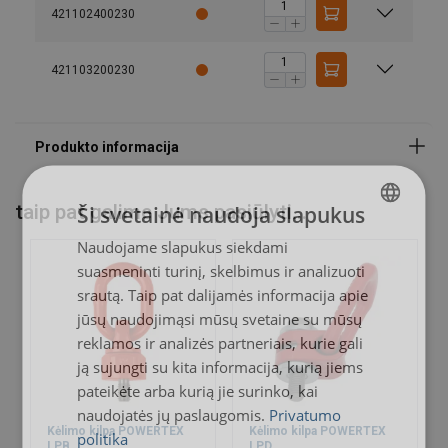
Standartas:
421102400230
Dėmesio:
421103200230
Atsargos koeficientas:
Klasė:
taip pat galime Jums pasiūlyti...
Ši svetainė naudoja slapukus
Naudojame slapukus siekdami
LITHUANIAN
suasmeninti turinį, skelbimus ir analizuoti
ENGLISH TRANSLATION
srautą. Taip pat dalijamės informacija apie
jūsų naudojimąsi mūsų svetaine su mūsų
reklamos ir analizės partneriais, kurie gali
ją sujungti su kita informacija, kurią jiems
pateikėte arba kurią jie surinko, kai
naudojatės jų paslaugomis.
Privatumo
Kėlimo kilpa POWERTEX
Kėlimo kilpa POWERTEX
politika
LPB
LPD