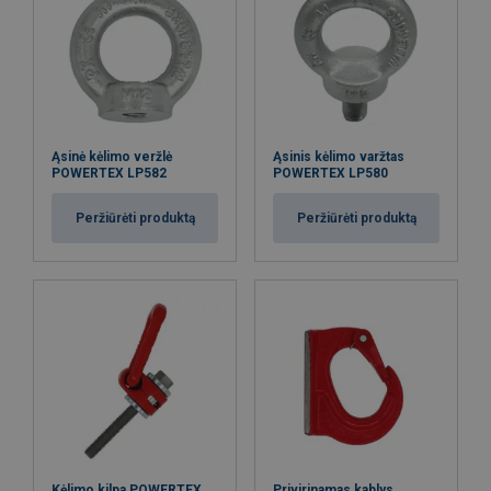
Ąsinė kėlimo veržlė
Ąsinis kėlimo varžtas
POWERTEX LP582
POWERTEX LP580
Peržiūrėti produktą
Peržiūrėti produktą
Kėlimo kilpa POWERTEX
Privirinamas kablys