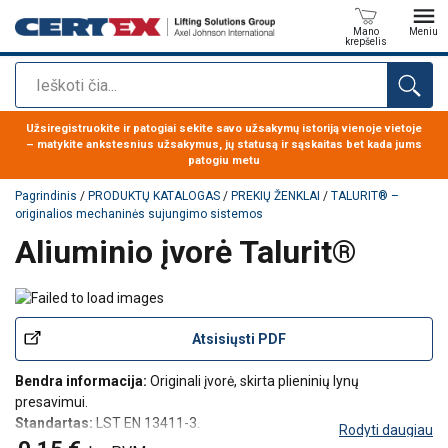
Mano
Meniu
krepšelis
Paieška
Produktas buvo pridėtas prie jūsų užklausos
Užsiregistruokite ir patogiai sekite savo užsakymų istoriją vienoje vietoje
– matykite ankstesnius užsakymus, jų statusą ir sąskaitas bet kada jums
patogiu metu
Pagrindinis
/
PRODUKTŲ KATALOGAS
/
PREKIŲ ŽENKLAI
/
TALURIT® –
originalios mechaninės sujungimo sistemos
Aliuminio įvorė Talurit®
Atsisiųsti PDF
Bendra informacija:
Originali įvorė, skirta plieninių lynų
presavimui.
Standartas:
LST EN 13411-3.
Rodyti daugiau