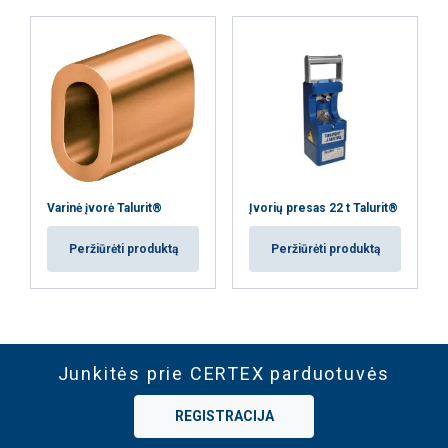
Varinė įvorė Talurit®
Įvorių presas 22 t Talurit®
Peržiūrėti produktą
Peržiūrėti produktą
Junkitės prie CERTEX parduotuvės
REGISTRACIJA