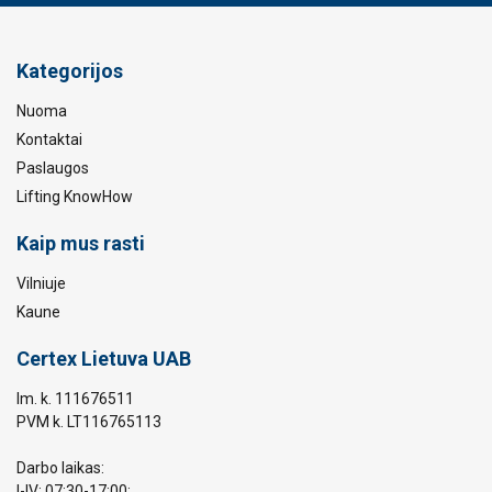
Kategorijos
Nuoma
Kontaktai
Paslaugos
Lifting KnowHow
Kaip mus rasti
Vilniuje
Kaune
Certex Lietuva UAB
Im. k. 111676511
PVM k. LT116765113
Darbo laikas:
I-IV: 07:30-17:00;