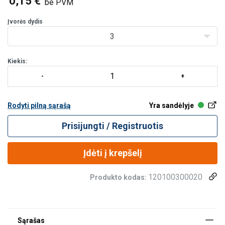
0,15 €
be PVM
Įvorės dydis
3
Kiekis:
Rodyti pilną sąrašą
Yra sandėlyje
Prisijungti / Registruotis
Įdėti į krepšelį
120100300020
Produkto kodas: