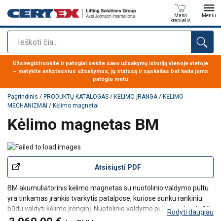
Mano
Meniu
krepšelis
Paieška
Produktas buvo pridėtas prie jūsų užklausos
Užsiregistruokite ir patogiai sekite savo užsakymų istoriją vienoje vietoje
– matykite ankstesnius užsakymus, jų statusą ir sąskaitas bet kada jums
patogiu metu
Pagrindinis
/
PRODUKTŲ KATALOGAS
/
KĖLIMO ĮRANGA
/
KĖLIMO
MECHANIZMAI
/
Kėlimo magnetai
Kėlimo magnetas BM
Atsisiųsti PDF
BM akumuliatorinis kėlimo magnetas su nuotolinio valdymo pultu
yra tinkamas įrankis tvarkytis patalpose, kuriose sunku rankiniu
būdu valdyti kėlimo įrenginį. Nuotolinio valdymo pultas veikia iki 10
Rodyti daugiau
metrų atstumu. Jis taip pat naudojamas pjaustytuvams ir karšto