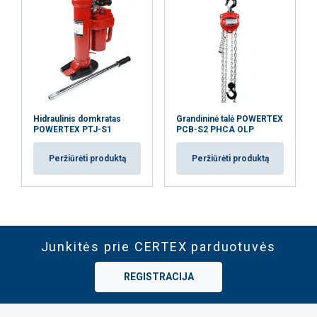
Hidraulinis domkratas
Grandininė talė POWERTEX
POWERTEX PTJ-S1
PCB-S2 PHCA OLP
Peržiūrėti produktą
Peržiūrėti produktą
Junkitės prie CERTEX parduotuvės
REGISTRACIJA