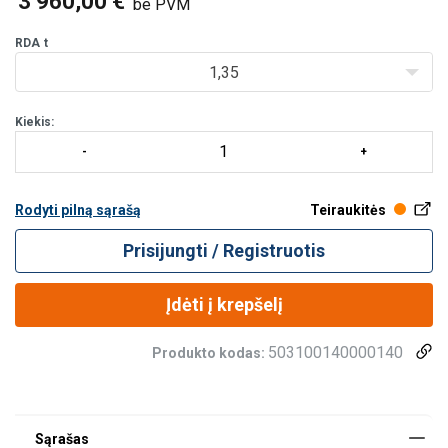
3 960,00 €
be PVM
pjovimo staklėms, kai dirbama
RDA
t
1,35
Kiekis:
Rodyti pilną sąrašą
Teiraukitės
Prisijungti / Registruotis
Įdėti į krepšelį
503100140000140
Produkto kodas: