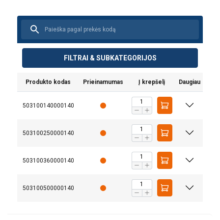
BM akumuliatorinis kėlimo magnetas su nuotolinio valdymo
pultu yra tinkamas įrankis tvarkytis patalpose, kuriose sunku
FILTRAI & SUBKATEGORIJOS
rankiniu būdu valdyti kėlimo įrenginį. Nuotolinio valdymo
pultas veikia iki 10 metrų atstumu. Jis taip pat naudojamas
Produkto kodas
Prieinamumas
Į krepšelį
Daugiau
pjaustytuvams ir karšto pjovimo staklėms, kai dirbama su
metalo lakštais ir apkrova siekia 5000 kg.
503100140000140
503100250000140
Naujas valdymo blokas su tokiomis funkcijomis kaip
kintamoji jėga (reguliuoti laikymo jėgą, kai kraunamas
tam tikras lakštinio metalo kiekis iš rietuvės) ir
503100360000140
išjungimas (laipsniškam krovinio dalies
atpalaidavimui, pvz., ploniems lakštinio metalo
gaminiams, pvz.
lakštas)
503100500000140
Be mygtukų ant magneto korpuso, įrenginį taip pat
galima valdyti naudojant nuotolinio valdymo pultą iki
10 metrų atstumu.