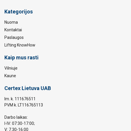
Kategorijos
Nuoma
Kontaktai
Paslaugos
Lifting KnowHow
Kaip mus rasti
Vilniuje
Kaune
Certex Lietuva UAB
Im. k. 111676511
PVM k. LT116765113
Darbo laikas:
I-IV: 07:30-17:00;
V: 7.30-16:00