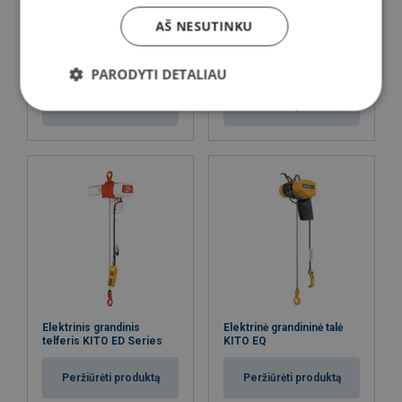
AŠ NESUTINKU
Elektrinė talė LIFTKET
Pastolių gervė DM200IV
STAR
PARODYTI DETALIAU
Peržiūrėti produktą
Peržiūrėti produktą
Elektrinis grandinis
Elektrinė grandininė talė
telferis KITO ED Series
KITO EQ
Peržiūrėti produktą
Peržiūrėti produktą