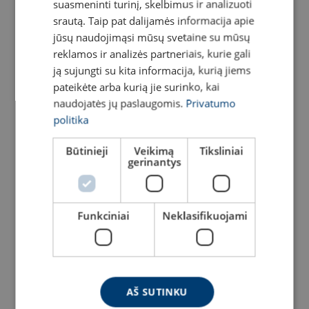
suasmeninti turinį, skelbimus ir analizuoti
ENGLISH TRANSLATION
srautą. Taip pat dalijamės informacija apie
jūsų naudojimąsi mūsų svetaine su mūsų
reklamos ir analizės partneriais, kurie gali
ją sujungti su kita informacija, kurią jiems
pateikėte arba kurią jie surinko, kai
naudojatės jų paslaugomis.
Privatumo
politika
Grandininis telferis SWF
Pastolių elektrinis
Būtinieji
Veikimą
Tiksliniai
CHAINster
keltuvas DM200APV
gerinantys
Peržiūrėti produktą
Peržiūrėti produktą
Funkciniai
Neklasifikuojami
AŠ SUTINKU