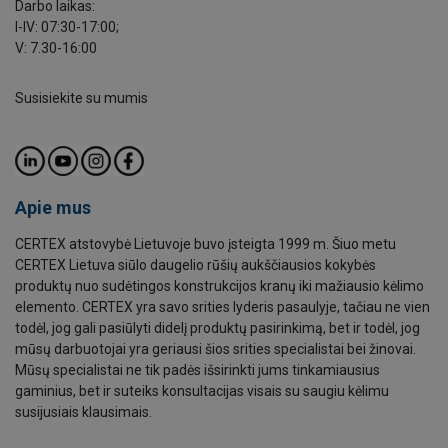
Darbo laikas:
I-IV: 07:30-17:00;
V: 7.30-16:00
Susisiekite su mumis
Apie mus
CERTEX atstovybė Lietuvoje buvo įsteigta 1999 m. Šiuo metu
CERTEX Lietuva siūlo daugelio rūšių aukščiausios kokybės
produktų nuo sudėtingos konstrukcijos kranų iki mažiausio kėlimo
elemento. CERTEX yra savo srities lyderis pasaulyje, tačiau ne vien
todėl, jog gali pasiūlyti didelį produktų pasirinkimą, bet ir todėl, jog
mūsų darbuotojai yra geriausi šios srities specialistai bei žinovai.
Mūsų specialistai ne tik padės išsirinkti jums tinkamiausius
gaminius, bet ir suteiks konsultacijas visais su saugiu kėlimu
susijusiais klausimais.