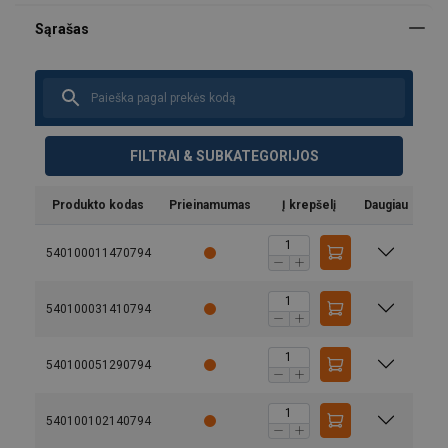
FILTRAI & SUBKATEGORIJOS
Produkto kodas
Prieinamumas
Į krepšelį
Daugiau
540100011470794
540100031410794
540100051290794
540100102140794