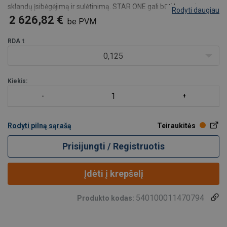
sklandų įsibėgėjimą ir sulėtinimą. STAR ONE gali būti lengvai
Rodyti daugiau
prijungtas prie bet kurio vienfazio tinklo, kurio įtampa 110–240 V ir
2 626,82 €
be PVM
dažnis 50
RDA
t
0,125
Kiekis:
Rodyti pilną sąrašą
Teiraukitės
Prisijungti / Registruotis
Įdėti į krepšelį
540100011470794
Produkto kodas: