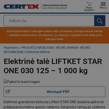
Mano
Meniu
krepšelis
Paieška
Produktas buvo pridėtas prie jūsų užklausos
Užsiregistruokite ir patogiai sekite savo užsakymų istoriją vienoje vietoje
– matykite ankstesnius užsakymus, jų statusą ir sąskaitas bet kada jums
patogiu metu
Pagrindinis
/
PRODUKTŲ KATALOGAS
/
KĖLIMO ĮRANGA
/
KĖLIMO
MECHANIZMAI
/
Elektriniai telferiai
Elektrinė talė LIFTKET STAR
ONE 030 125 – 1 000 kg
Atsisiųsti PDF
Elektrinis grandininis keltuvas Liftket STAR ONE išsiskiria apkrovai
priklausančiu kėlimo greičio valdymu. Dėl greičio rampų jis užtikrina