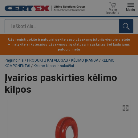
Mano
Meniu
krepšelis
Paieška
Produktas buvo pridėtas prie jūsų užklausos
Užsiregistruokite ir patogiai sekite savo užsakymų istoriją vienoje vietoje
– matykite ankstesnius užsakymus, jų statusą ir sąskaitas bet kada jums
patogiu metu
Pagrindinis
/
PRODUKTŲ KATALOGAS
/
KĖLIMO ĮRANGA
/
KĖLIMO
KOMPONENTAI
/
Kėlimo kilpos ir sukučiai
Įvairios paskirties kėlimo
kilpos