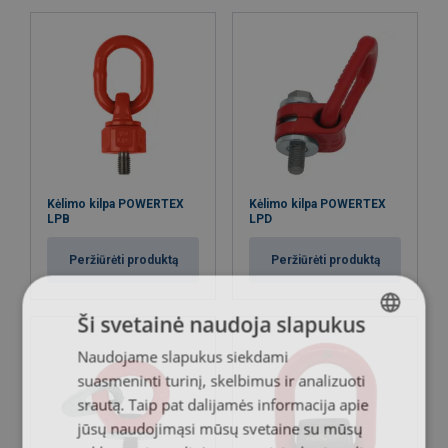
Pateikti užklausą
Kėlimo kilpa POWERTEX
Kėlimo kilpa POWERTEX
LPB
LPD
Peržiūrėti produktą
Peržiūrėti produktą
Ši svetainė naudoja slapukus
Naudojame slapukus siekdami
LITHUANIAN
suasmeninti turinį, skelbimus ir analizuoti
ENGLISH TRANSLATION
srautą. Taip pat dalijamės informacija apie
jūsų naudojimąsi mūsų svetaine su mūsų