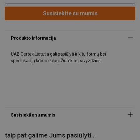
Parašykite mums!
Susisiekite su mumis
Vardas
Pavardė
UAB Certex Lietuva gali pasiūlyti ir kitų formų bei
specifikacijų kėlimo kilpų. Žiūrėkite pavyzdžius:
El. paštas
Telefonas Nr.
Pranešimas
taip pat galime Jums pasiūlyti...