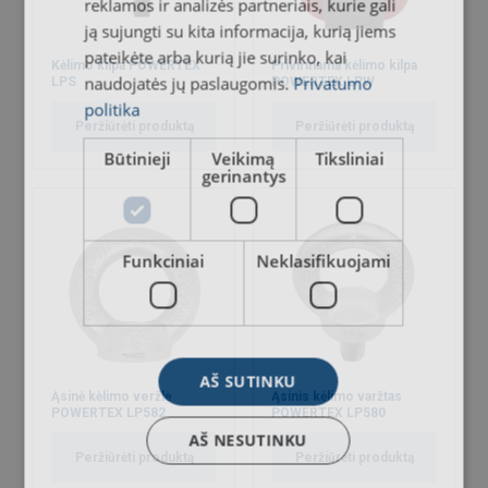
reklamos ir analizės partneriais, kurie gali
ją sujungti su kita informacija, kurią jiems
pateikėte arba kurią jie surinko, kai
Kėlimo kilpa POWERTEX
Privirinama kėlimo kilpa
naudojatės jų paslaugomis.
Privatumo
LPS
POWERTEX LPW
politika
Peržiūrėti produktą
Peržiūrėti produktą
Būtinieji
Veikimą
Tiksliniai
gerinantys
Funkciniai
Neklasifikuojami
AŠ SUTINKU
Ąsinė kėlimo veržlė
Ąsinis kėlimo varžtas
POWERTEX LP582
POWERTEX LP580
AŠ NESUTINKU
Peržiūrėti produktą
Peržiūrėti produktą