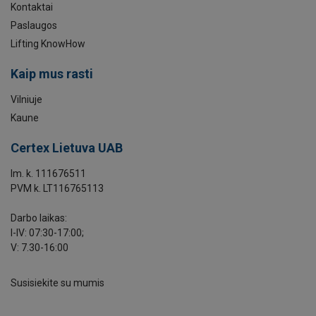
Kontaktai
Paslaugos
Lifting KnowHow
Kaip mus rasti
Vilniuje
Kaune
Certex Lietuva UAB
Im. k. 111676511
PVM k. LT116765113
Darbo laikas:
I-IV: 07:30-17:00;
V: 7.30-16:00
Susisiekite su mumis