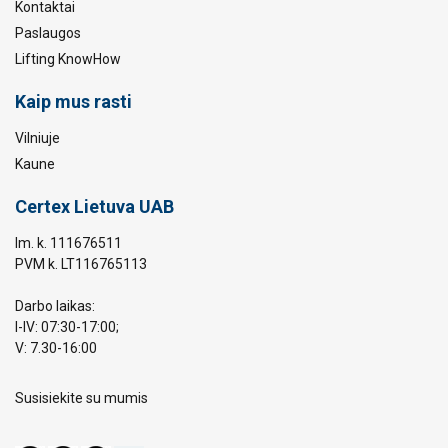
Kontaktai
Paslaugos
Lifting KnowHow
Kaip mus rasti
Vilniuje
Kaune
Certex Lietuva UAB
Im. k. 111676511
PVM k. LT116765113
Darbo laikas:
I-IV: 07:30-17:00;
V: 7.30-16:00
Susisiekite su mumis