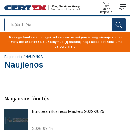
Mano
Meniu
krepšelis
Paieška
Produktas buvo pridėtas prie jūsų užklausos
Užsiregistruokite ir patogiai sekite savo užsakymų istoriją vienoje vietoje
– matykite ankstesnius užsakymus, jų statusą ir sąskaitas bet kada jums
patogiu metu
Pagrindinis
/
NAUDINGA
Naujienos
Naujausios žinutės
European Business Masters 2022-2026
2026-03-16