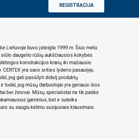
REGISTRACIJA
ė Lietuvoje buvo įsteigta 1999 m. Šiuo metu
siūlo daugelio rūšių aukščiausios kokybės
dėtingos konstrukcijos kranų iki mažiausio
 CERTEX yra savo srities lyderis pasaulyje,
dėl, jog gali pasiūlyti didelį produktų
 ir todėl, jog mūsų darbuotojai yra geriausi šios
stai bei žinovai. Mūsų specialistai ne tik padės
tinkamiausius gaminius, bet ir suteiks
sais su saugiu kėlimu susijusiais klausimais.