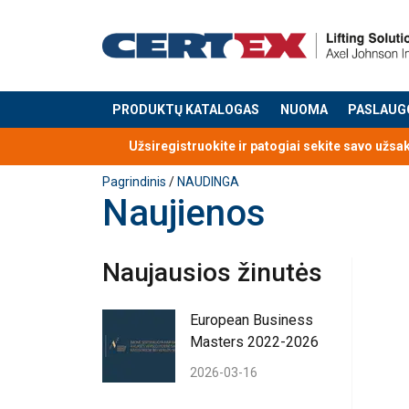
PRODUKTŲ KATALOGAS
NUOMA
PASLAUG
Produktas buvo pridėtas prie jūsų užklausos
Užsiregistruokite ir patogiai sekite savo užsa
Pagrindinis
/
NAUDINGA
Naujienos
Naujausios žinutės
European Business
Masters 2022-2026
2026-03-16