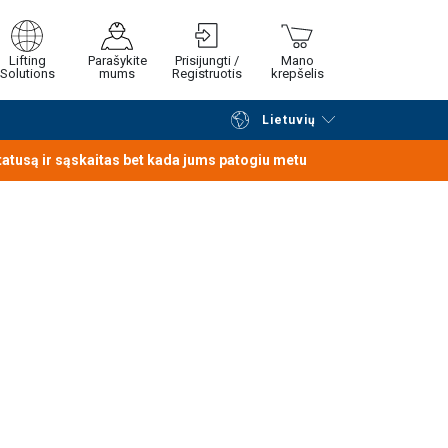
Lifting
Parašykite
Prisijungti /
Mano
Solutions
mums
Registruotis
krepšelis
Lietuvių
Tęsti naršymą
Tęsti pirkimą
statusą ir sąskaitas bet kada jums patogiu metu