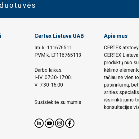
rduotuvės
i
Certex Lietuva UAB
Apie mus
Im. k. 111676511
CERTEX atstovyb
PVM k. LT116765113
CERTEX Lietuva 
produktų nuo su
Darbo laikas:
kėlimo elemento.
I-IV: 07:30-17:00;
tačiau ne vien to
V: 7.30-16:00
pasirinkimą, bet
srities speciali
išsirinkti jums 
Susisiekite su mumis
konsultacijas vi